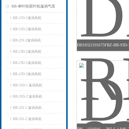
RB-单叶轮双叶轮漩涡气泵
RB-21D-1漩涡风机
RB-21D-2漩涡风机
RB-22S-1漩涡风机
RB-23D-2漩涡风机
RB-23D-1漩涡风机
RB-23D-3漩涡风机
RB-31D-1 漩涡风机
RB-31D-2 漩涡风机
RB-32S-1 漩涡风机
RB-32S-2 漩涡风机