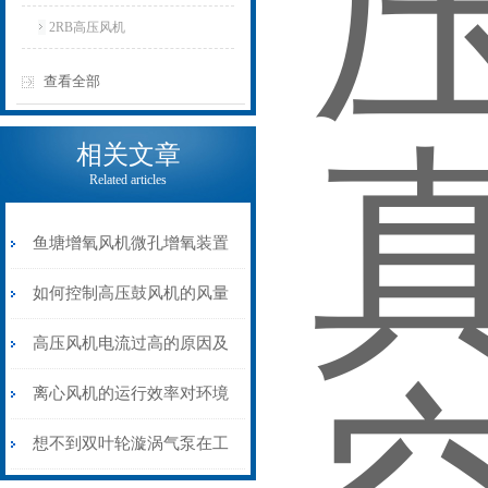
2RB高压风机
查看全部
相关文章
Related articles
鱼塘增氧风机微孔增氧装置
具有七优势特点
如何控制高压鼓风机的风量
达到节能的效果
高压风机电流过高的原因及
解决方法
离心风机的运行效率对环境
质量的改善效果有很的影响
想不到双叶轮漩涡气泵在工