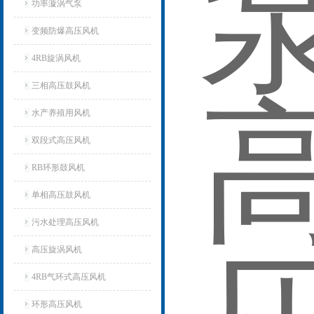
功率漩涡气泵
变频防爆高压风机
4RB旋涡风机
三相高压鼓风机
水产养殖用风机
双段式高压风机
RB环形鼓风机
单相高压鼓风机
污水处理高压风机
高压旋涡风机
4RB气环式高压风机
环形高压风机