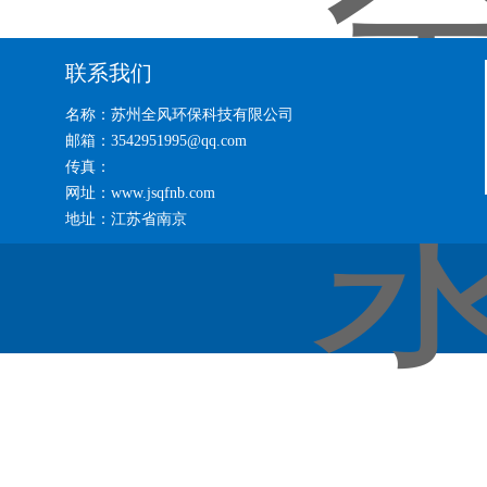
业中有这么大的用处
联系我们
名称：苏州全风环保科技有限公司
邮箱：3542951995@qq.com
传真：
网址：www.jsqfnb.com
地址：江苏省南京