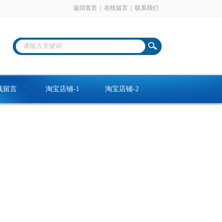
返回首页
|
在线留言
|
联系我们
线留言
淘宝店铺-1
淘宝店铺-2