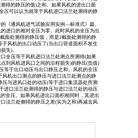
处测得的静压的值)之和。如果风机的进出口面
的全压可以认为就等于风机进口法兰处测得的静
的《通风机进气试验应用实例—标准式》篇。
的进口的相对全压为零。此时风机的全压为出
2截面处测得的静压值，而是2截面处测得的静
等于风机的出口动压了(当出口管道面积不发生
损失)。
口全压等于风机进口法兰处测点所测得(如果
到风机进风口之间的沿程损失)的静压(负值)
全压等于出口动压与出口静压之和。风机的全压
于风机出口测点的静压与进口法兰处测点的静
静压与进风口处的动压(等于进口集流器处所测
等于进口法兰处测得的静压与进口法兰处的动压
机的全压。如果风机进出口面积相同时，其进出
口法兰处侧得的静压之差(实为之和)再减去风