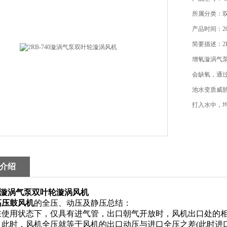
所属分类：
产品时间：202
简要描述：2
增氧漩涡气
会缺氧，通
池水变质威
打入水中，
介绍
740漩涡气泵双叶轮漩涡风机
高压鼓风机
的全压、动压及静压总结：
用状态下，仅具有进气管，出口朝气开放时，风机出口处的相
。此时，风机全压就等于风机的出口动压与进口全压之差(此时进