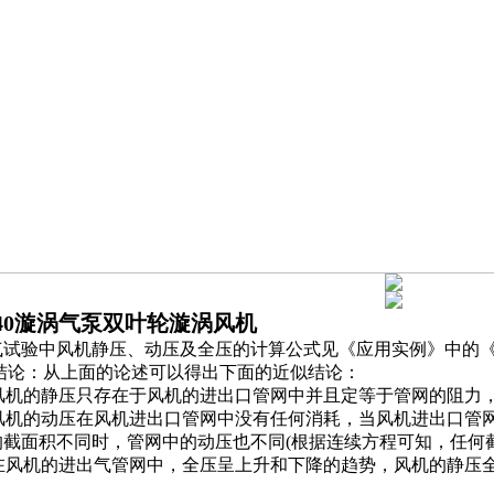
-740漩涡气泵双叶轮漩涡风机
气试验中风机静压、动压及全压的计算公式见《应用实例》中的
论：从上面的论述可以得出下面的近似结论：
风机的静压只存在于风机的进出口管网中并且定等于管网的阻力，
风机的动压在风机进出口管网中没有任何消耗，当风机进出口管
的截面积不同时，管网中的动压也不同(根据连续方程可知，任何
在风机的进出气管网中，全压呈上升和下降的趋势，风机的静压