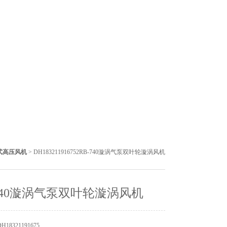
式高压风机
> DH183211916752RB-740漩涡气泵双叶轮漩涡风机
-740漩涡气泵双叶轮漩涡风机
18321191675