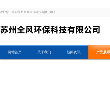
欢迎您，来到苏州全风环保科技有限公司！
网站首页
关于我们
新闻资讯
产品展示