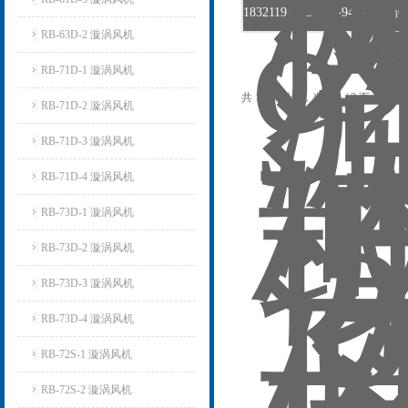
RB-63D-2 漩涡风机
RB-71D-1 漩涡风机
共 17 条记录，当前 1 / 2 页 首
RB-71D-2 漩涡风机
RB-71D-3 漩涡风机
RB-71D-4 漩涡风机
RB-73D-1 漩涡风机
RB-73D-2 漩涡风机
RB-73D-3 漩涡风机
RB-73D-4 漩涡风机
RB-72S-1 漩涡风机
RB-72S-2 漩涡风机