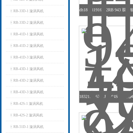
RB-33D-1 漩涡风机
RB-33D-2 漩涡风机
RB-41D-1 漩涡风机
RB-41D-2 漩涡风机
RB-41D-3 漩涡风机
RB-43D-1 漩涡风机
RB-43D-2 漩涡风机
RB-43D-3 漩涡风机
RB-42S-1 漩涡风机
RB-42S-2 漩涡风机
RB-51D-1 漩涡风机