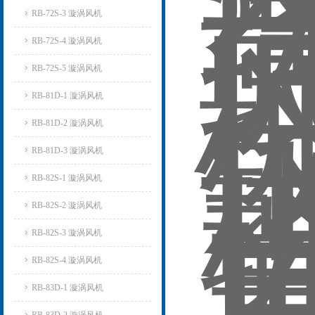
RB-72S-3 漩涡风机
RB-72S-4 漩涡风机
RB-72S-5 漩涡风机
RB-81D-1 漩涡风机
RB-81D-2 漩涡风机
RB-81D-3 漩涡风机
RB-82S-1 漩涡风机
RB-82S-2 漩涡风机
RB-82S-3 漩涡风机
RB-82S-4 漩涡风机
RB-83D-1 漩涡风机