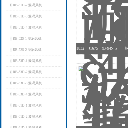
RB-51D-2 漩涡风机
RB-51D-3 漩涡风机
RB-51D-4 漩涡风机
RB-52S-1 漩涡风机
RB-52S-2 漩涡风机
RB-53D-1 漩涡风机
RB-53D-2 漩涡风机
RB-53D-3 漩涡风机
RB-53D-4 漩涡风机
RB-61D-1 漩涡风机
RB-61D-2 漩涡风机
RB-61D-3 漩涡风机