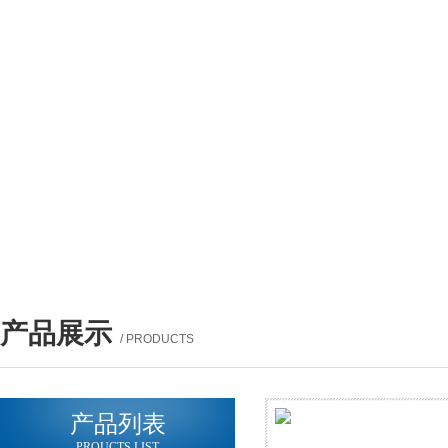
产品展示
/ PRODUCTS
产品列表
PROUCTS LIST