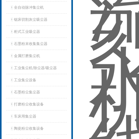
全自动脉冲集尘机
锯床切割灰尘吸尘器
柜式工业吸尘器
石墨粉末收集集尘器
金属打磨集尘机
工业集尘机/除尘器/吸尘器
工业集尘设备
石墨粉尘集尘器
打磨粉尘收集设备
车床用集尘器
陶瓷粉尘收集设备