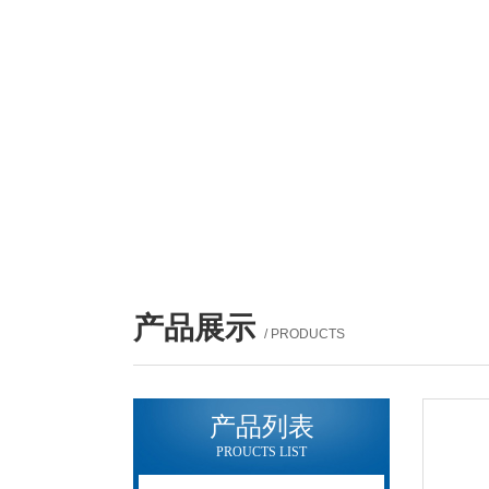
产品展示
/ PRODUCTS
产品列表
PROUCTS LIST