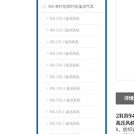
RB-单叶轮双叶轮漩涡气泵
RB-21D-1漩涡风机
RB-21D-2漩涡风机
RB-22S-1漩涡风机
RB-23D-2漩涡风机
RB-23D-1漩涡风机
RB-23D-3漩涡风机
RB-31D-1 漩涡风机
详情
RB-31D-2 漩涡风机
RB-32S-1 漩涡风机
2RB
高压风
RB-32S-2 漩涡风机
1、
纺织