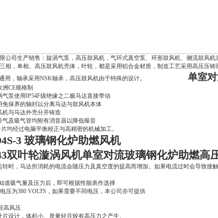
限公司生产销售：旋涡气泵，高压鼓风机，气环式真空泵、环形鼓风机、侧流鼓风机
三相，单相。高压鼓风机壳体，叶轮，都是采用铝合金材质，制造工艺采用高压压铸
单室
对
/60HZ通用，轴承采用NSK轴承，高压鼓风机由于特殊的设计。
欧洲CE规格制
涡气泵使用IP54F级绝缘之二极马达直接带动
用免保养的轴封以分离马达与鼓风机本体
风机与马达外壳分开铸造
排气及吸气管均附有消音器以降低噪音
叶片均经过电脑平衡校正与高精密的机械加工。
-94S-3 玻璃钢化炉助燃风机
943双叶轮漩涡风机
单室对流玻璃钢化炉助燃高
转时，马达所消耗的电流会随压力及真空度的提高而增加。如果电流过时会导致接触
 知道吸气量及压力后，即可根据性能表作选择
的电压为380 VOLTS，如果需要不同电压，本公司亦可提供
·轻高风压
叶片设计，体积小、质量轻且较有高压力之产生。