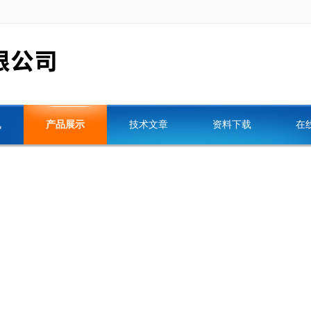
讯
产品展示
技术文章
资料下载
在