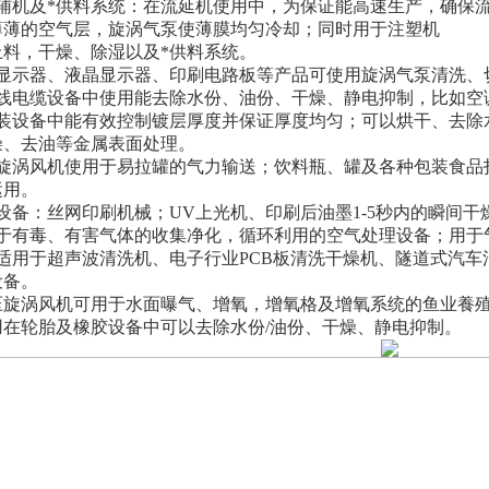
料辅机及*供料系统：在流延机使用中，为保证能高速生产，确保
薄薄的空气层，旋涡气泵使薄膜均匀冷却；同时用于注塑机
上料，干燥、除湿以及*供料系统。
脑显示器、液晶显示器、印刷电路板等产品可使用旋涡气泵清洗、
电线电缆设备中使用能去除水份、油份、干燥、静电抑制，比如空
涂装设备中能有效控制镀层厚度并保证厚度均匀；可以烘干、去除
燥、去油等金属表面处理。
压旋涡风机使用于易拉罐的气力输送；饮料瓶、罐及各种包装食品
运用。
设备：丝网印刷机械；UV上光机、印刷后油墨1-5秒内的瞬间干
用于有毒、有害气体的收集净化，循环利用的空气处理设备；用于
别适用于超声波清洗机、电子行业PCB板清洗干燥机、隧道式汽
设备。
高压旋涡风机可用于水面曝气、增氧，增氧格及增氧系统的鱼业養
用在轮胎及橡胶设备中可以去除水份/油份、干燥、静电抑制。