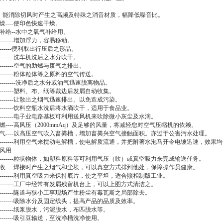
计，能消除切风时产生之高频及特殊之消音材质，幅降低噪音比。 高
燥----使印色快速干燥。
补给--水中之氧气补给用。
------增加浮力，容易移动。
--------便利取出行压后之形品。
--------洗车机洗后之水分吹干。
---------空气的助燃与废气之排出。
------粉体粒体等之原料的空气传送。
-------洗净后之水分或油气迅速脱离物品。
------塑料、布、纸等裁边后发屑自动收集。
--------让散出之烟气迅速排出。以免造成污染。
-------饮料空瓶水洗后将水滴吹干，适用于食品业。
-------电子业电路基板可利用送风机来吹除微小灰尘及水滴。
燃----高风压（2000mmAq）及足够的风量，将减轻您对空气压缩机的依赖。
气----以高压空气吹入畜粪槽，增加畜粪兴空气接触面积。亦过于公害污水处理。
-------利用空气来搅动电解槽，使电解质流通，并把附著水泡马开令电镀迅速，效果
风用
-------粒状物体，如塑料原料等可利用气压（吹）或真空吸力来完成输送任务。
收----焊接时产生之烟气和尘埃，可以真空方式排到他处，保障操作员健康。
--------利用真空吸力来保持底片，使之平坦，适合照相制版工业。
--------工厂中经常有发屑残留机台上，可以上图方式清洁之。
--------隧道与狭小工事现场产生粉尘有毒瓦斯之局部除去。
-------吸除水分及固定线头，提高产品的品质及效率。
--------纸浆脱水，污泥脱水，布匹脱水等。
--------吸引豆输送，至洗净槽洗净使用。