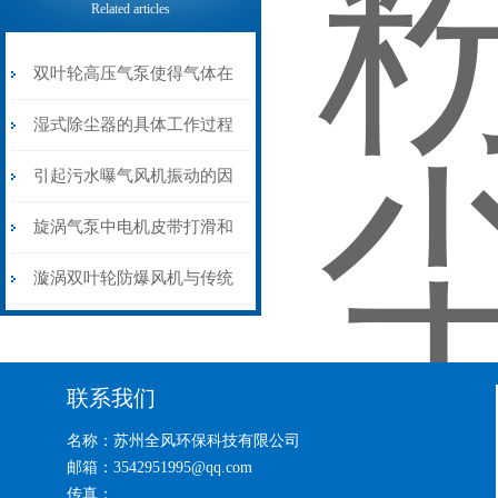
Related articles
双叶轮高压气泵使得气体在
泵内的压缩过程更加顺畅
湿式除尘器的具体工作过程
介绍
引起污水曝气风机振动的因
素有哪些？
旋涡气泵中电机皮带打滑和
电流波动的原因
漩涡双叶轮防爆风机与传统
的单叶轮风机相比有哪些优
势？
联系我们
名称：苏州全风环保科技有限公司
邮箱：3542951995@qq.com
传真：