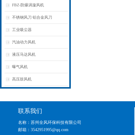
FBZ-防爆涡漩风机
不锈钢风刀 铝合金风刀
工业吸尘器
汽油动力风机
液压马达风机
曝气风机
高压鼓风机
联系我们
名称：苏州全风环保科技有限公司
邮箱：3542951995@qq.com