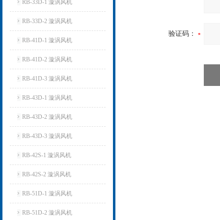
RB-33D-1 漩涡风机
RB-33D-2 漩涡风机
验证码：
RB-41D-1 漩涡风机
RB-41D-2 漩涡风机
RB-41D-3 漩涡风机
RB-43D-1 漩涡风机
RB-43D-2 漩涡风机
RB-43D-3 漩涡风机
RB-42S-1 漩涡风机
RB-42S-2 漩涡风机
RB-51D-1 漩涡风机
RB-51D-2 漩涡风机