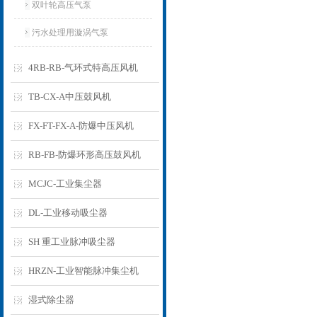
双叶轮高压气泵
污水处理用漩涡气泵
4RB-RB-气环式特高压风机
TB-CX-A中压鼓风机
FX-FT-FX-A-防爆中压风机
RB-FB-防爆环形高压鼓风机
MCJC-工业集尘器
DL-工业移动吸尘器
SH 重工业脉冲吸尘器
HRZN-工业智能脉冲集尘机
湿式除尘器