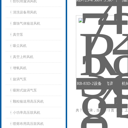
纺织用漩涡风机
清洗设备用风机
腐蚀气体输送风机
真空泵
吸尘风机
真空上料风机
增氧风机
旋涡气泵
RB-83D-2设备配套高压风
吸附式旋涡气泵
颗粒输送用高压风机
共 7 条记录，当前 1 / 1 页 首
小功率高压鼓风机
喷熔布用高压鼓风机