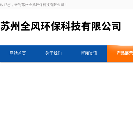
欢迎您，来到苏州全风环保科技有限公司！
网站首页
关于我们
新闻资讯
产品展示