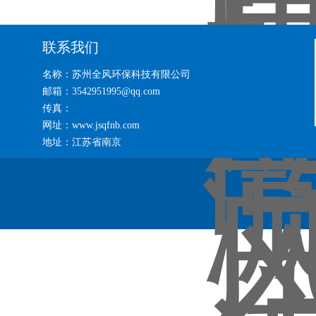
必要和家说说
联系我们
名称：苏州全风环保科技有限公司
邮箱：3542951995@qq.com
传真：
网址：www.jsqfnb.com
地址：江苏省南京