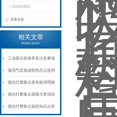
2RB高压风机
查看全部
相关文章
Related articles
工业吸尘机保养及注意事项
漩涡气泵抽滤散热怎么使用
环保节能省电
抛光打磨集尘器有效清理抛
光打磨过程中产生的粉尘
抛光打磨集尘器吸力更强劲
储尘容积更
抛光打磨集尘器的知识点有