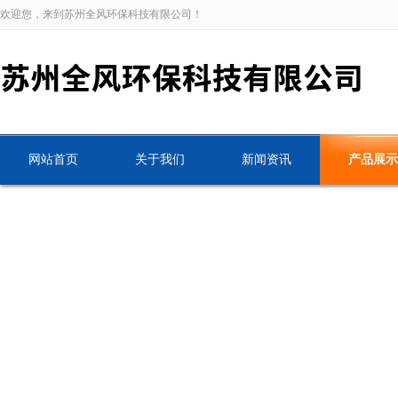
欢迎您，来到苏州全风环保科技有限公司！
网站首页
关于我们
新闻资讯
产品展示