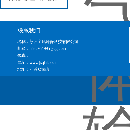
势？
因？
联系我们
名称：苏州全风环保科技有限公司
邮箱：3542951995@qq.com
传真：
网址：www.jsqfnb.com
地址：江苏省南京