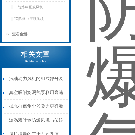
FT防爆中压鼓风机
FX防爆中压鼓风机
查看全部
相关文章
Related articles
汽油动力风机的组成部分及
应用场景
真空吸附旋涡气泵利用高速
旋转的叶轮来吸入和压缩气
抛光打磨集尘器吸力更强劲
体
储尘容积更
漩涡双叶轮防爆风机与传统
的单叶轮风机相比有哪些优
风机振动的三个方向及原