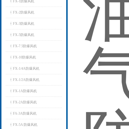
FX-1防爆风机
FX-2防爆风机
FX-3防爆风机
FX-5防爆风机
FX-7.5防爆风机
FX-10防爆风机
FX-1/4A防爆风机
FX-1/2A防爆风机
FX-1A防爆风机
FX-2A防爆风机
FA-3A防爆风机
FX-5A 防爆风机