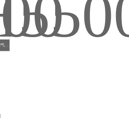
SH5500 高压吸尘器 颜料吸尘除尘-沼气收集设备