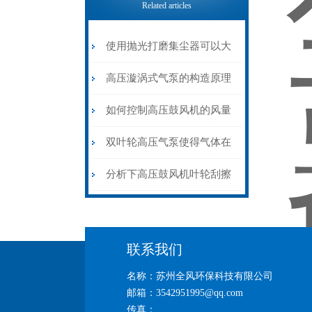
Related articles
使用抛光打磨集尘器可以大
大提高工作效率和安全性
高压漩涡式气泵的构造原理
与发展历程
如何控制高压鼓风机的风量
达到节能的效果
双叶轮高压气泵使得气体在
泵内的压缩过程更加顺畅
分析下高压鼓风机叶轮刮擦
的主要原因
联系我们
名称：苏州全风环保科技有限公司
邮箱：3542951995@qq.com
传真：