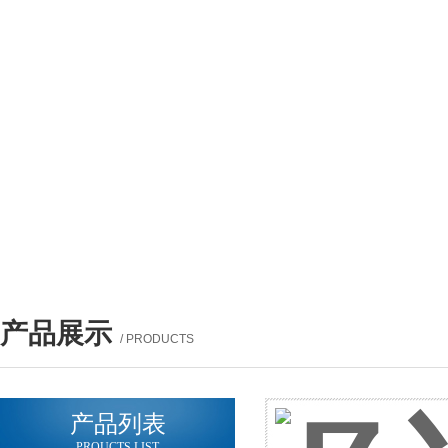
产品展示
/ PRODUCTS
产品列表
PROUCTS LIST