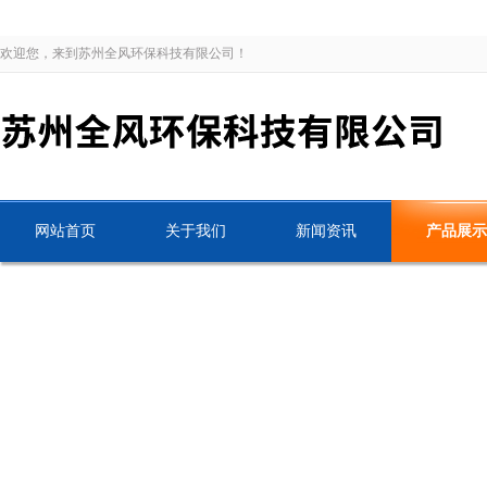
欢迎您，来到苏州全风环保科技有限公司！
网站首页
关于我们
新闻资讯
产品展示