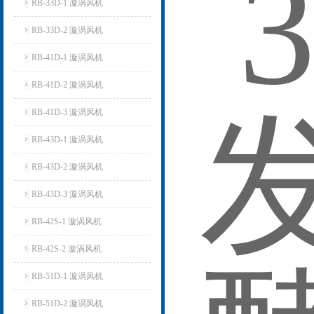
RB-33D-1 漩涡风机
RB-33D-2 漩涡风机
RB-41D-1 漩涡风机
RB-41D-2 漩涡风机
RB-41D-3 漩涡风机
RB-43D-1 漩涡风机
RB-43D-2 漩涡风机
RB-43D-3 漩涡风机
RB-42S-1 漩涡风机
RB-42S-2 漩涡风机
RB-51D-1 漩涡风机
RB-51D-2 漩涡风机