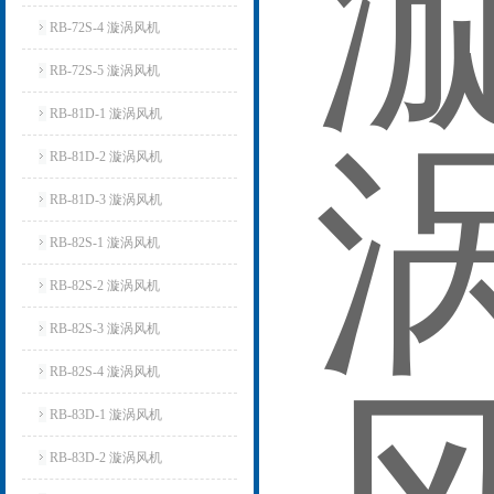
RB-72S-4 漩涡风机
RB-72S-5 漩涡风机
RB-81D-1 漩涡风机
RB-81D-2 漩涡风机
RB-81D-3 漩涡风机
RB-82S-1 漩涡风机
RB-82S-2 漩涡风机
RB-82S-3 漩涡风机
RB-82S-4 漩涡风机
RB-83D-1 漩涡风机
RB-83D-2 漩涡风机