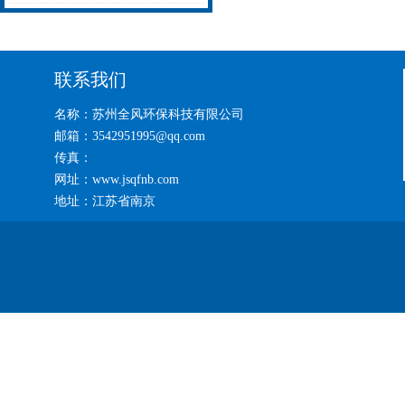
送高温气体的设备
联系我们
名称：苏州全风环保科技有限公司
邮箱：3542951995@qq.com
传真：
网址：www.jsqfnb.com
地址：江苏省南京