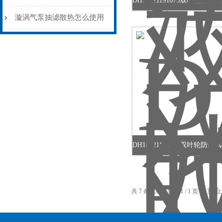
介绍
漩涡气泵抽滤散热怎么使用
环保节能省电
共 7 条记录，当前 1 / 1 页 首