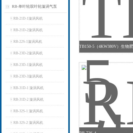
RB-单叶轮双叶轮漩涡气泵
RB-21D-1漩涡风机
RB-21D-2漩涡风机
RB-22S-1漩涡风机
RB-23D-2漩涡风机
RB-23D-1漩涡风机
RB-23D-3漩涡风机
RB-31D-1 漩涡风机
RB-31D-2 漩涡风机
RB-32S-1 漩涡风机
RB-32S-2 漩涡风机