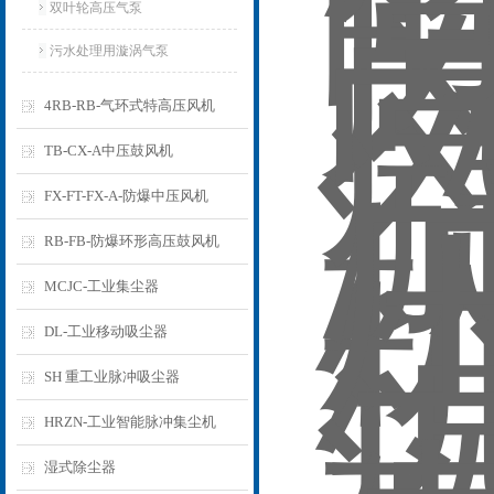
双叶轮高压气泵
污水处理用漩涡气泵
4RB-RB-气环式特高压风机
TB-CX-A中压鼓风机
FX-FT-FX-A-防爆中压风机
RB-FB-防爆环形高压鼓风机
MCJC-工业集尘器
DL-工业移动吸尘器
SH 重工业脉冲吸尘器
HRZN-工业智能脉冲集尘机
湿式除尘器