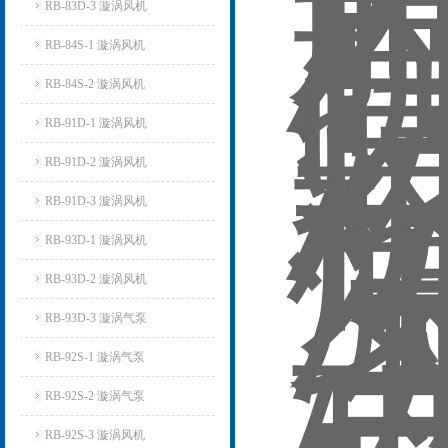
RB-83D-3 漩涡风机
RB-84S-1 漩涡风机
RB-84S-2 漩涡风机
RB-91D-1 漩涡风机
RB-91D-2 漩涡风机
RB-91D-3 漩涡风机
RB-93D-1 漩涡风机
RB-93D-2 漩涡风机
RB-93D-3 漩涡气泵
RB-92S-1 漩涡气泵
RB-92S-2 漩涡气泵
RB-92S-3 漩涡风机