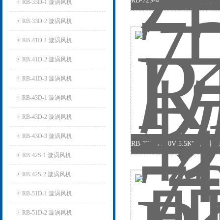
RB-33D-1 漩涡风机
RB-33D-2 漩涡风机
RB-41D-1 漩涡风机
RB-41D-2 漩涡风机
RB-41D-3 漩涡风机
RB-43D-1 漩涡风机
RB-43D-2 漩涡风机
RB-43D-3 漩涡风机
RB-42S-1 漩涡风机
RB-42S-2 漩涡风机
RB-51D-1 漩涡风机
RB-51D-2 漩涡风机