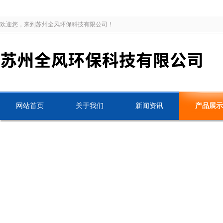
欢迎您，来到苏州全风环保科技有限公司！
网站首页
关于我们
新闻资讯
产品展示