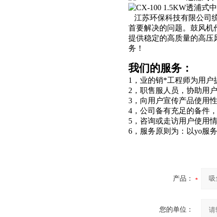
江苏环保科技有限公司统
首要解决的问题。鼓风机
提供稳定的高质量的高压
务！
我们的服务：
1，业的销*工程师为用
2，职售服人员，协助用
3，向用户宣传产品使用
4，公司备有充足的备件
5，咨询或走访用户使用
6，服务原则为：以yo服务
产品：
您的单位：