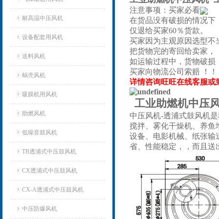
注意事项：买家必看
耐高温中压风机
在货品没有破损的情况下
仅退给买家60％货款。
设备配套用风机
买家因为主观原因选型不
把货物完的寄回给卖家，
送料风机
如运输过程中，货物破损
买家向物流公司索赔 ！！
蜗壳风机
详情咨询旺旺在线客服或
吸膜机用风机
工业助燃机中压
助燃风机
中压风机-透浦式鼓风机
搅拌、雾化干燥机、养鱼
低噪音鼓风机
设备、电影机械、纸张输
省、性能稳定，，而且送
TB透浦式中压鼓风机
CX透浦式中压鼓风机
CX-A透浦式中压鼓风机
中压防爆风机