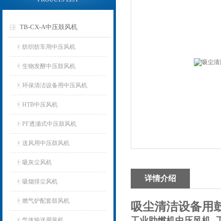
TB-CX-A中压鼓风机
纺织纺车用中压风机
生物发酵中压鼓风机
环保清洁设备用中压风机
HTB中压风机
PF透浦式中压鼓风机
送风用中压鼓风机
吸灰尘风机
详情介绍
吸烟排尘风机
燃气炉配套鼓风机
吸尘清洁设备用
工业助燃机中压风机
工
气体输送用风机