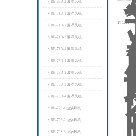
RB-63D-2 漩涡风机
RB-71D-1 漩涡风机
共 1610 条
RB-71D-2 漩涡风机
RB-71D-3 漩涡风机
RB-71D-4 漩涡风机
RB-73D-1 漩涡风机
RB-73D-2 漩涡风机
RB-73D-3 漩涡风机
RB-73D-4 漩涡风机
RB-72S-1 漩涡风机
RB-72S-2 漩涡风机
RB-72S-3 漩涡风机