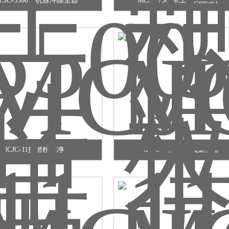
CJC-5500单机脉冲除尘器
MCJC-7500木工车间除尘器
MCJC-11打磨粉尘净化
MCJC-11立体柜式集尘器