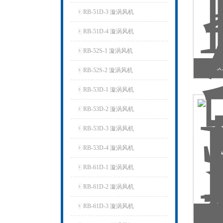
RB-51D-3 漩涡风机
RB-51D-4 漩涡风机
RB-52S-1 漩涡风机
M
RB-52S-2 漩涡风机
RB-53D-1 漩涡风机
RB-53D-2 漩涡风机
RB-53D-3 漩涡风机
RB-53D-4 漩涡风机
RB-61D-1 漩涡风机
RB-61D-2 漩涡风机
RB-61D-3 漩涡风机