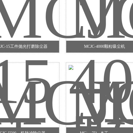
CJC-15工件抛光打磨除尘器
MCJC-4000颗粒吸尘机