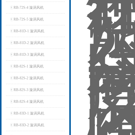
RB-72S-4 漩涡风机
RB-72S-5 漩涡风机
RB-81D-1 漩涡风机
RB-81D-2 漩涡风机
RB-81D-3 漩涡风机
RB-82S-1 漩涡风机
RB-82S-2 漩涡风机
RB-82S-3 漩涡风机
RB-82S-4 漩涡风机
RB-83D-1 漩涡风机
RB-83D-2 漩涡风机