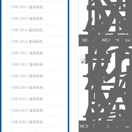
RB-51D-3 漩涡风机
RB-51D-4 漩涡风机
RB-52S-1 漩涡风机
MCJC-7500MCJC-4000 
RB-52S-2 漩涡风机
RB-53D-1 漩涡风机
RB-53D-2 漩涡风机
RB-53D-3 漩涡风机
RB-53D-4 漩涡风机
RB-61D-1 漩涡风机
RB-61D-2 漩涡风机
RB-61D-3 漩涡风机
MCJC-15MCJC-5500 研