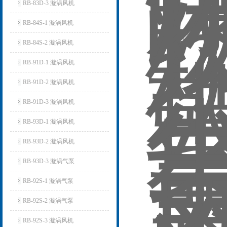
RB-83D-3 漩涡风机
RB-84S-1 漩涡风机
RB-84S-2 漩涡风机
RB-91D-1 漩涡风机
RB-91D-2 漩涡风机
RB-91D-3 漩涡风机
RB-93D-1 漩涡风机
RB-93D-2 漩涡风机
RB-93D-3 漩涡气泵
RB-92S-1 漩涡气泵
RB-92S-2 漩涡气泵
RB-92S-3 漩涡风机