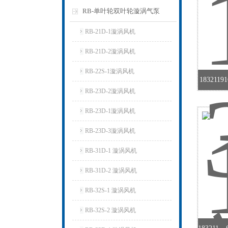
RB-单叶轮双叶轮漩涡气泵
RB-21D-1漩涡风机
RB-21D-2漩涡风机
RB-22S-1漩涡风机
183211
RB-23D-2漩涡风机
RB-23D-1漩涡风机
RB-23D-3漩涡风机
RB-31D-1 漩涡风机
RB-31D-2 漩涡风机
RB-32S-1 漩涡风机
RB-32S-2 漩涡风机