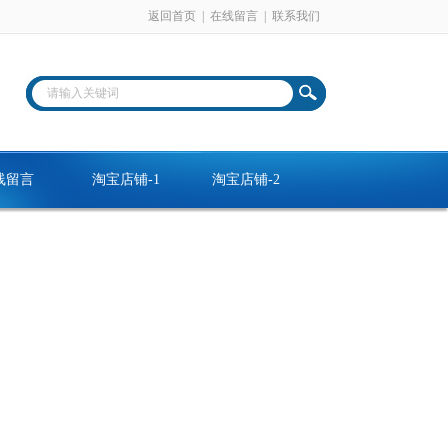
返回首页
|
在线留言
|
联系我们
线留言
淘宝店铺-1
淘宝店铺-2