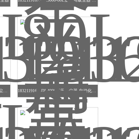
尘吸尘器
18321191675DL3000-80L重工业吸尘器 牙刷设备除尘器
18321191675DL3000-80L重工业用吸尘器 自动化除尘器
18321191675DL4000高压吸尘器 自动化除尘器