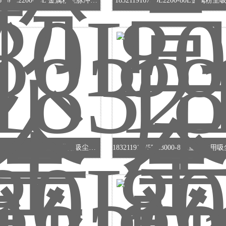
18321191675DL2200-80L 金属粉尘脉冲吸尘器
18321191675DL2200-80L金属粉
18321191675DL3000-80L重工业用吸尘器 自动化用除尘器