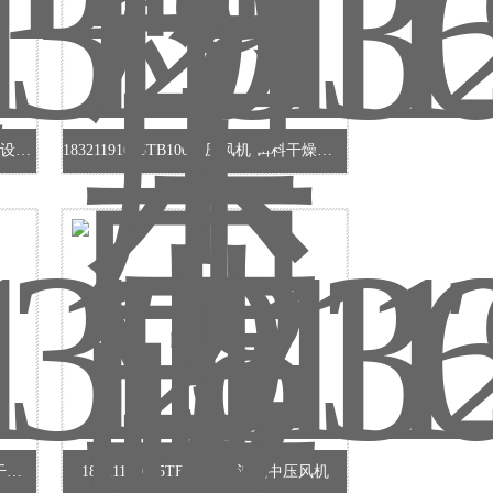
18321191675DL4000高压吸尘器 铅笔设备除尘器
18321191675TB100中压风机 饵料干燥用鼓风机
18321191675TB100中压风机 玻璃瓶干燥用鼓风机
18321191675TB100-2透浦式中压风机