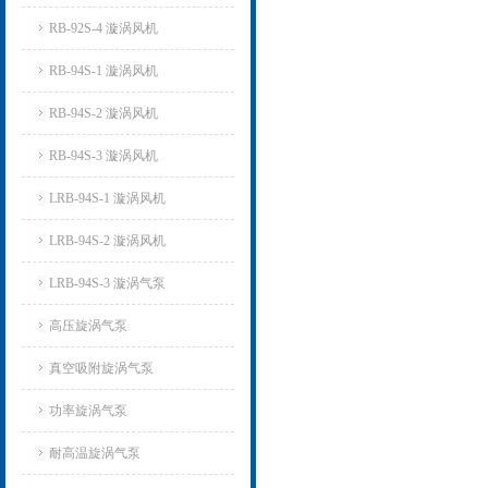
RB-92S-4 漩涡风机
RB-94S-1 漩涡风机
RB-94S-2 漩涡风机
RB-94S-3 漩涡风机
LRB-94S-1 漩涡风机
LRB-94S-2 漩涡风机
LRB-94S-3 漩涡气泵
高压旋涡气泵
真空吸附旋涡气泵
功率旋涡气泵
耐高温旋涡气泵