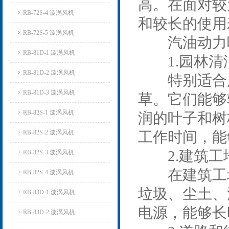
高。在面对较
RB-72S-4 漩涡风机
和较长的使用
RB-72S-5 漩涡风机
汽油动力吸
RB-81D-1 漩涡风机
1.园林清
RB-81D-2 漩涡风机
特别适合用
RB-81D-3 漩涡风机
草。它们能够
RB-82S-1 漩涡风机
润的叶子和树
RB-82S-2 漩涡风机
工作时间，能
2.建筑工
RB-82S-3 漩涡风机
在建筑工地
RB-82S-4 漩涡风机
垃圾、尘土、
RB-83D-1 漩涡风机
电源，能够长
RB-83D-2 漩涡风机