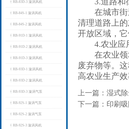
3.道路和
RB-83D-3 漩涡风机
在城市街道
RB-84S-1 漩涡风机
清理道路上的
RB-84S-2 漩涡风机
开放区域，它
RB-91D-1 漩涡风机
4.农业应
RB-91D-2 漩涡风机
在农业领域
RB-91D-3 漩涡风机
废弃物等。这
RB-93D-1 漩涡风机
高农业生产效
RB-93D-2 漩涡风机
上一篇：
湿式除
RB-93D-3 漩涡气泵
下一篇：
印刷吸
RB-92S-1 漩涡气泵
RB-92S-2 漩涡气泵
RB-92S-3 漩涡风机