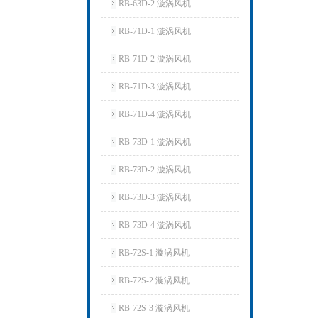
RB-63D-2 漩涡风机
RB-71D-1 漩涡风机
RB-71D-2 漩涡风机
RB-71D-3 漩涡风机
RB-71D-4 漩涡风机
RB-73D-1 漩涡风机
RB-73D-2 漩涡风机
RB-73D-3 漩涡风机
RB-73D-4 漩涡风机
RB-72S-1 漩涡风机
RB-72S-2 漩涡风机
RB-72S-3 漩涡风机