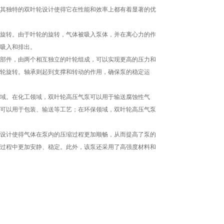
其独特的双叶轮设计使得它在性能和效率上都有着显著的优
旋转。由于叶轮的旋转，气体被吸入泵体，并在离心力的作
吸入和排出。
部件，由两个相互独立的叶轮组成，可以实现更高的压力和
轮旋转。轴承则起到支撑和转动的作用，确保泵的稳定运
域。在化工领域，双叶轮高压气泵可以用于输送腐蚀性气
可以用于包装、输送等工艺；在环保领域，双叶轮高压气泵
设计使得气体在泵内的压缩过程更加顺畅，从而提高了泵的
过程中更加安静、稳定。此外，该泵还采用了高强度材料和