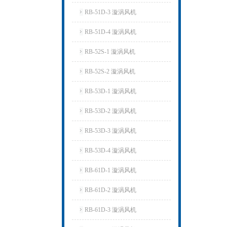
RB-51D-3 漩涡风机
RB-51D-4 漩涡风机
RB-52S-1 漩涡风机
RB-52S-2 漩涡风机
RB-53D-1 漩涡风机
RB-53D-2 漩涡风机
RB-53D-3 漩涡风机
RB-53D-4 漩涡风机
RB-61D-1 漩涡风机
RB-61D-2 漩涡风机
RB-61D-3 漩涡风机