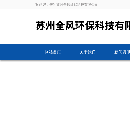
欢迎您，来到苏州全风环保科技有限公司！
网站首页
关于我们
新闻资