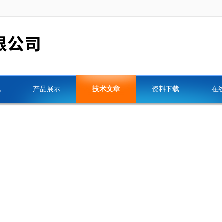
讯
产品展示
技术文章
资料下载
在