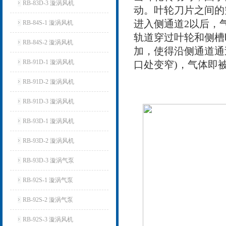
RB-83D-3 漩涡风机
动。叶轮刀片之间的
进入侧通道2以后，
RB-84S-1 漩涡风机
轨道穿过叶轮和侧槽
RB-84S-2 漩涡风机
加，使得沿侧通道通
RB-91D-1 漩涡风机
口处变窄)，气体即
RB-91D-2 漩涡风机
RB-91D-3 漩涡风机
RB-93D-1 漩涡风机
RB-93D-2 漩涡风机
RB-93D-3 漩涡气泵
RB-92S-1 漩涡气泵
RB-92S-2 漩涡气泵
RB-92S-3 漩涡风机