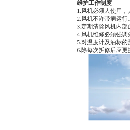
维护工作制度
1.风机必须人使用，
2.风机不许带病运行
3.定期清除风机内
4.风机维修必须强
5.对温度计及油标
6.除每次拆修后应更