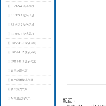
RB-92S-4 漩涡风机
RB-94S-1 漩涡风机
RB-94S-2 漩涡风机
RB-94S-3 漩涡风机
LRB-94S-1 漩涡风机
LRB-94S-2 漩涡风机
LRB-94S-3 漩涡气泵
高压旋涡气泵
真空吸附旋涡气泵
功率旋涡气泵
耐高温旋涡气泵
配置：