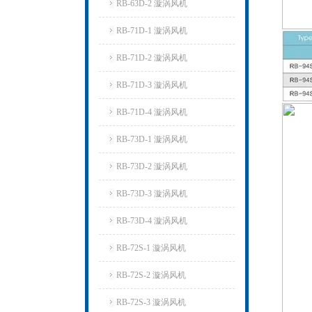
RB-63D-2 漩涡风机
RB-71D-1 漩涡风机
RB-71D-2 漩涡风机
RB-71D-3 漩涡风机
RB-71D-4 漩涡风机
RB-73D-1 漩涡风机
RB-73D-2 漩涡风机
RB-73D-3 漩涡风机
RB-73D-4 漩涡风机
RB-72S-1 漩涡风机
RB-72S-2 漩涡风机
RB-72S-3 漩涡风机