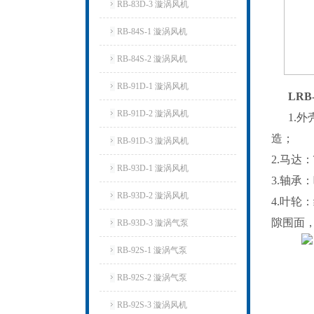
RB-83D-3 漩涡风机
RB-84S-1 漩涡风机
RB-84S-2 漩涡风机
RB-91D-1 漩涡风机
LRB
RB-91D-2 漩涡风机
1.
造；
RB-91D-3 漩涡风机
2.马达
RB-93D-1 漩涡风机
3.轴
RB-93D-2 漩涡风机
4.叶
隙围面
RB-93D-3 漩涡气泵
RB-92S-1 漩涡气泵
RB-92S-2 漩涡气泵
RB-92S-3 漩涡风机