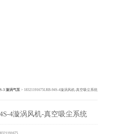
4S-3 漩涡气泵
> 18321191675LRB-94S-4漩涡风机-真空吸尘系统
-94S-4漩涡风机-真空吸尘系统
21191675