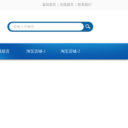
返回首页
|
在线留言
|
联系我们
线留言
淘宝店铺-1
淘宝店铺-2