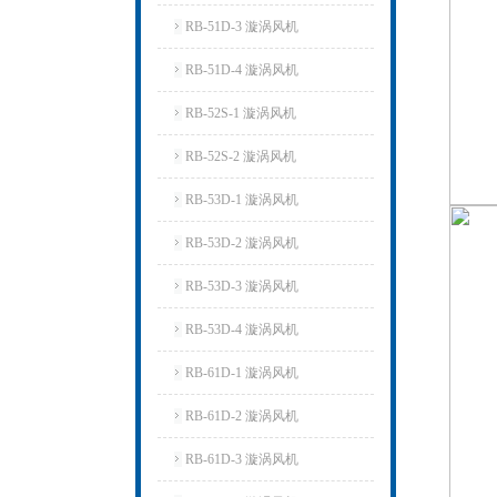
RB-51D-3 漩涡风机
RB-51D-4 漩涡风机
RB-52S-1 漩涡风机
RB-52S-2 漩涡风机
RB-53D-1 漩涡风机
RB-53D-2 漩涡风机
RB-53D-3 漩涡风机
RB-53D-4 漩涡风机
RB-61D-1 漩涡风机
RB-61D-2 漩涡风机
RB-61D-3 漩涡风机