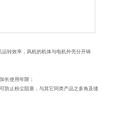
机运转效率，风机的机体与电机外壳分开铸
，加长使用年限；
时可防止粉尘阻塞，与其它同类产品之多角及缝