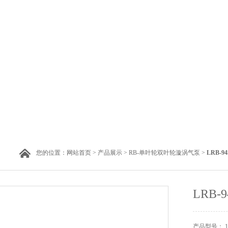
您的位置：
网站首页
>
产品展示
>
RB-单叶轮双叶轮漩涡气泵
>
LRB-9
LRB
产品型号： 183