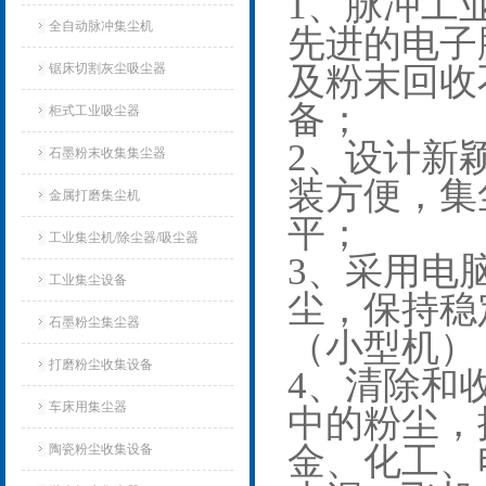
1、脉冲工
全自动脉冲集尘机
先进的电子
锯床切割灰尘吸尘器
及粉末回收
备；
柜式工业吸尘器
2、设计新
石墨粉末收集集尘器
装方便，集
金属打磨集尘机
平；
工业集尘机/除尘器/吸尘器
3、采用电
工业集尘设备
尘，保持稳
石墨粉尘集尘器
（小型机）
打磨粉尘收集设备
4、清除和
车床用集尘器
中的粉尘，
金、化工、
陶瓷粉尘收集设备