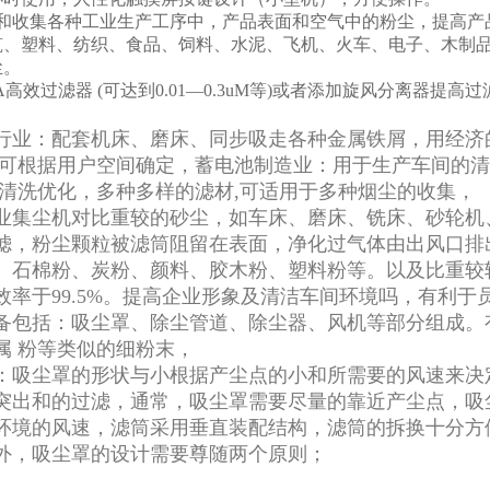
除和收集各种工业生产工序中，产品表面和空气中的粉尘，提高产
筑、塑料、纺织、食品、饲料、水泥、飞机、火车、电子、木制
尘。
PA高效过滤器 (可达到0.01—0.3uM等)或者添加旋风分离器
行业：配套机床、磨床、同步吸走各种金属铁屑，用经济的
,可根据用户空间确定，蓄电池制造业：用于生产车间的
反清洗优化，多种多样的滤材,可适用于多种烟尘的收集，
业集尘机对比重较的砂尘，如车床、磨床、铣床、砂轮机
滤，粉尘颗粒被滤筒阻留在表面，净化过气体由出风口排
、石棉粉、炭粉、颜料、胶木粉、塑料粉等。以及比重较
效率于99.5%。提高企业形象及清洁车间环境吗，有利于
备包括：吸尘罩、除尘管道、除尘器、风机等部分组成。
属 粉等类似的细粉末，
：吸尘罩的形状与小根据产尘点的小和所需要的风速来决定，
突出和的过滤，通常，吸尘罩需要尽量的靠近产尘点，吸
环境的风速，滤筒采用垂直装配结构，滤筒的拆换十分方
外，吸尘罩的设计需要尊随两个原则；