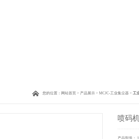
您的位置：
网站首页
>
产品展示
>
MCJC-工业集尘器
>
工
喷码机
产品型号： 183