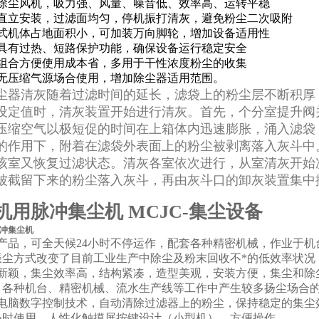
效除尘风机，吸力强、风量、噪音低、效率高、运转平稳
袋直立安装，过滤面均匀，停机振打清灰，避免粉尘二次吸附
柜式机体占地面积小，可加装万向脚轮，增加设备适用性
备具有过热、短路保护功能，确保设备运行稳定安全
袋组合方便使用成本省，多用于干性浓度粉尘的收集
合无压缩气源场合使用，增加除尘器适用范围。
尘器清灰随着过滤时间的延长，滤袋上的粉尘层不断积厚
设定值时，清灰装置开始进行清灰。首先，个分室提升阀
压缩空气以极短促的时间在上箱体内迅速膨胀，涌入滤袋
的作用下，附着在滤袋外表面上的粉尘被剥离落入灰斗中
该室又恢复过滤状态。清灰各室依次进行，从室清灰开始
被截留下来的粉尘落入灰斗，再由灰斗口的卸灰装置集中
机用脉冲集尘机 MCJC-集尘设备
冲集尘机
型产品，可全天候24小时不停运作，配套各种精密机械，作业于
振尘方式改变了目前工业生产中除尘及粉末回收不*的低效率状况
计新颖，集尘效率高，结构紧凑，造型美观，安装方便，集尘和除
、各种机台、精密机械、流水生产线等工作中产生较多扬尘场合
用电脑数字控制技术，自动清除过滤器上的粉尘，保持稳定的集尘
4小时使用，人性化触摸屏按键设计（小型机），方便操作。