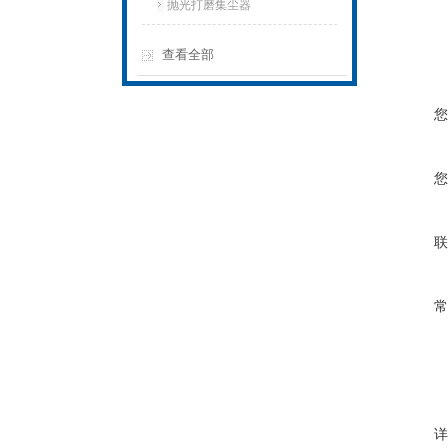
抛光打磨集尘器
查看全部
您
您
联
常
详