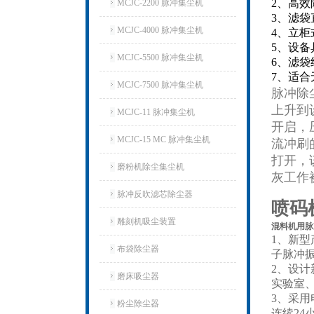
2、高
MCJC-2200 脉冲集尘机
3、滤
MCJC-4000 脉冲集尘机
4、立
5、设
MCJC-5500 脉冲集尘机
6、滤
7、适
MCJC-7500 脉冲集尘机
脉冲除
上升到
MCJC-11 脉冲集尘机
开启，
MCJC-15 MC 脉冲集尘机
流冲刷
打开，
磨粉机除尘集尘机
灰工作
脉冲反吹滤芯除尘器
喷码
雕刻机吸尘装置
混料机用脉
1、新
布袋除尘器
子脉冲
2、设
磨床吸尘器
实验室
3、采
粉尘除尘器
连续2