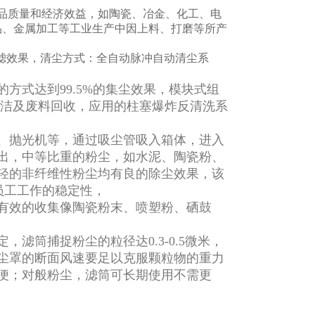
品质量和经济效益，如陶瓷、冶金、化工、电
品、金属加工等工业生产中因上料、打磨等所产
提高过滤效果，清尘方式：全自动脉冲自动清尘系
方式达到99.5%的集尘效果，模块式组
清洁及废料回收，应用的柱塞爆炸反清洗系
、抛光机等，通过吸尘管吸入箱体，进入
出，中等比重的粉尘，如水泥、陶瓷粉、
轻的非纤维性粉尘均有良的除尘效果，该
员工工作的稳定性，
有效的收集像陶瓷粉末、喷塑粉、硒鼓
滤筒捕捉粉尘的粒径达0.3-0.5微米，
尘罩的断面风速要足以克服颗粒物的重力
便；对般粉尘，滤筒可长期使用不需更