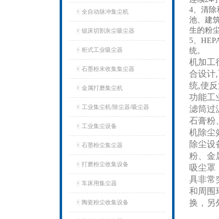
4、清
全自动脉冲集尘机
池、建
生的粉
锯床切割灰尘吸尘器
5、HE
柜式工业吸尘器
统。
机加工
石墨粉末收集集尘器
合设计
统,使
金属打磨集尘机
功能工
工业集尘机/除尘器/吸尘器
滤筒过
石膏粉
工业集尘设备
机除尘
除尘设
石墨粉尘集尘器
粉、金
打磨粉尘收集设备
吸尘罩
具非常
车床用集尘器
和周围
换，另
陶瓷粉尘收集设备