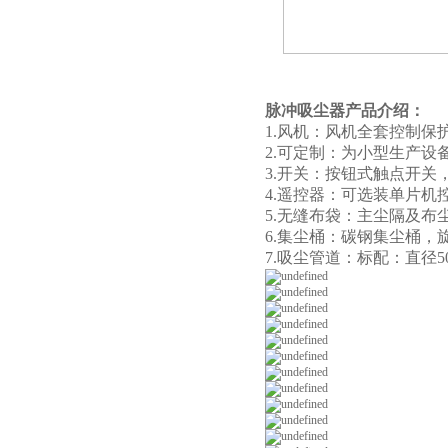
脉冲吸尘器产品介绍：
1.风机：风机全套控制保
2.可定制：为小型生产
3.开关：按钮式触点开
4.遥控器：可选装单片机
5.无缝布袋：主尘隔及布尘
6.集尘桶：碳钢集尘桶，
7.吸尘管道：标配：直径50