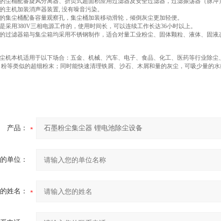
的尘桶配备旋风分离器、折页式超面积应用过滤器及安全过滤器，过滤振荡器（脉冲
的主机加装消声器装置, 没有噪音污染。
的集尘桶配备容量观察孔，集尘桶加装移动滑轮，倾倒灰尘更加轻便。
是采用380V三相电源工作的，使用时间长，可以连续工作长达36小时以上。
的过滤器箱与集尘箱均采用不锈钢制作，适合对量工业粉尘、固体颗粒、液体、固液态
尘机本机适用于以下场合：五金、机械、汽车、电子、食品、化工、医药等行业除尘
 粉等类似的超细粉末；同时能快速清理铁屑、沙石、木屑和量的灰尘，可吸少量的
产品：
的单位：
的姓名：