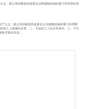
产尘点，吸尘罩的断面风速要足以降服颗粒物的重力和四周的风
近产尘点，吸尘罩的断面风速要足以克服颗粒物的重力和周围
以影响工人健康的浓度，二、不妨碍工人的日常操作。三、不引
体吸尽吸风管道）。