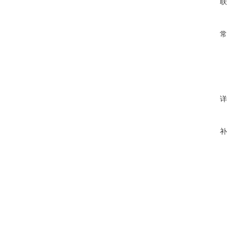
联
常
详
补