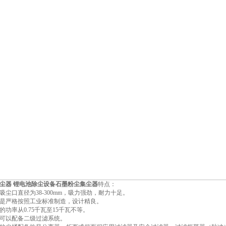
尘器 锂电池除尘设备石墨粉尘集尘器
特点：
吸尘口直径为38-300mm，吸力强劲，耐力十足。
是严格按照工业标准制造，设计精良。
的功率从0.75千瓦至15千瓦不等。
可以配备二级过滤系统。