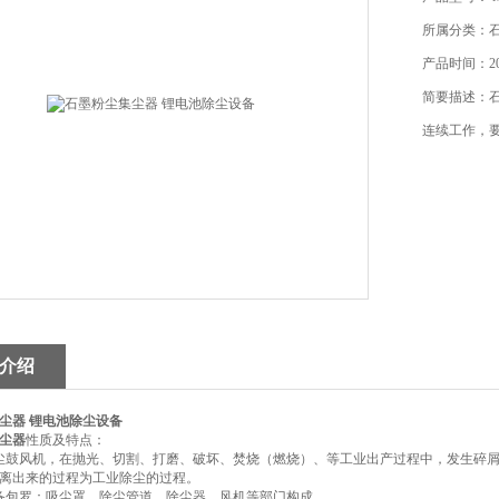
所属分类：
产品时间：202
简要描述：
连续工作，
介绍
尘器 锂电池除尘设备
尘器
性质及特点：
尘鼓风机，在抛光、切割、打磨、破坏、焚烧（燃烧）、等工业出产过程中，发生碎
离出来的过程为工业除尘的过程。
备包罗：吸尘罩、除尘管道、除尘器、风机等部门构成。