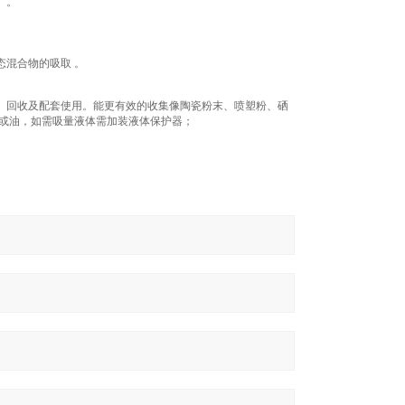
）。
混合物的吸取 。
、回收及配套使用。能更有效的收集像陶瓷粉末、喷塑粉、硒
水或油，如需吸量液体需加装液体保护器；