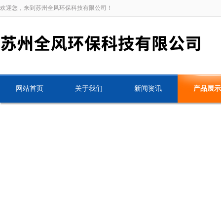
欢迎您，来到苏州全风环保科技有限公司！
网站首页
关于我们
新闻资讯
产品展示