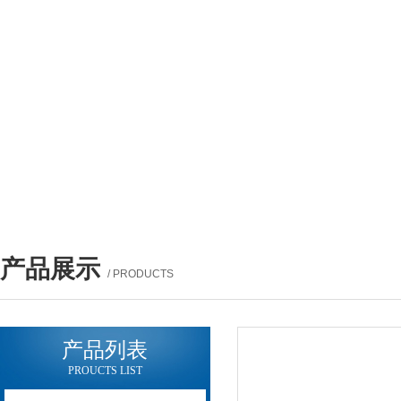
产品展示
/ PRODUCTS
产品列表
PROUCTS LIST