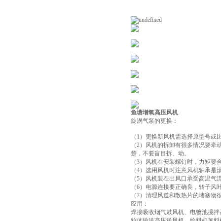
鱼塘增氧高压风机
旋涡气泵的更换：
（1）更换新风机需选择原型号或
（2）风机的拆卸有很多情况要牵
楚，不要盲目拆、动。
（3）风机在安装螺钉时，力矩要
（4）选用风机时注意风机轴承是
（5）风机装在出风口承受高温气
（6）电源连接要正确良，转子风
（7）清理风道和散热片的堵塞物
应用：
焊接吸收烟气鼓风机、电镀池搅拌
粒体输送高压送风机、给料机加料