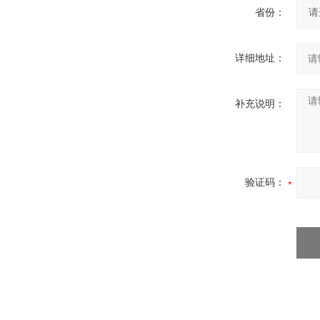
省份：
详细地址：
补充说明：
验证码：