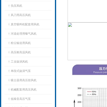
负压风机
风刀用高压风机
真空吸料机配套用风机
河道处理用曝气风机
粉尘输送用风机
高压耐高温风机
工业旋涡风机
单段式旋涡气泵
吸尘器用高压鼓风机
机械配套用高压风机
低噪音高压气泵