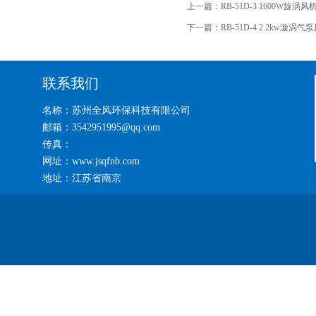
上一篇：
RB-51D-3 1600W旋涡风
下一篇：
RB-51D-4 2.2kw漩
联系我们
名称：苏州全风环保科技有限公司
邮箱：3542951995@qq.com
传真：
网址：www.jsqfnb.com
地址：江苏省南京