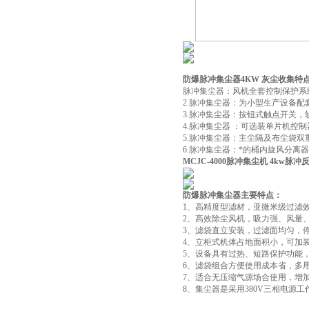
防爆脉冲集尘器4KW 灰尘收集
特
脉冲集尘器：风机全套控制保护系统
2.脉冲集尘器：为小型生产设备
3.脉冲集尘器：按钮式触点开关
4.脉冲集尘器 ：可选装单片机控
5.脉冲集尘器：主尘隔及布尘袋双重过
6.脉冲集尘器：*的桶内旋风分离
MCJC-4000脉冲集尘机 4kw脉
防爆脉冲集尘器
主要特点：
1、高精度型滤材，亚微米级过滤效
2、高效除尘风机，吸力强、风量
3、滤袋直立安装，过滤面均匀，
4、立柜式机体占地面积小，可加
5、设备具有过热、短路保护功能
6、滤袋组合方便使用成本省，多
7、适合无压缩气源场合使用，增
8、集尘器是采用380V三相电源