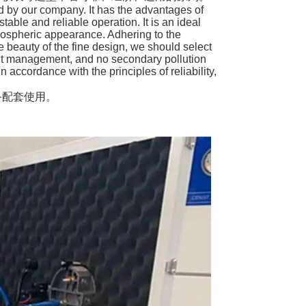
d by our company. It has the advantages of
table and reliable operation. It is an ideal
ospheric appearance. Adhering to the
e beauty of the fine design, we should select
nt management, and no secondary pollution
 accordance with the principles of reliability,
备配套使用。