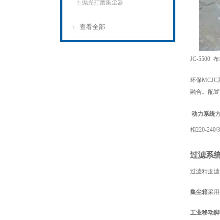
抛光打磨集尘器
查看全部
JC-550
环保MCJ
融合。配置
动力系统
相220-240
过滤系
过滤精度滤
集尘箱
采用
工业移动脚