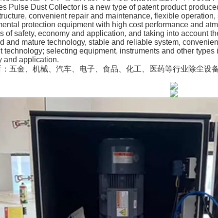
s Pulse Dust Collector is a new type of patent product produce
tructure, convenient repair and maintenance, flexible operation, s
ental protection equipment with high cost performance and atm
es of safety, economy and application, and taking into account th
 and mature technology, stable and reliable system, convenie
t technology; selecting equipment, instruments and other types in
and application.
所：五金、机械、汽车、电子、食品、化工、医药等行业除尘设