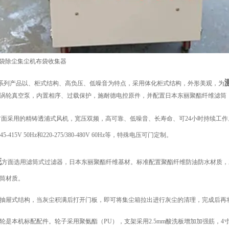
0 布袋除尘集尘机布袋收集器
C系列产品以
、柜式结构、高负压、低噪音为特点，采用体化柜式结构，外形美观，为
涡轮真空泵，内置相序、过载保护，施耐德电控原件，并配置日本东丽聚酯纤维滤筒
方面采用的精铸透浦式风机，宽压双频，高可靠、低噪音、长寿命、可24小时持续工作。功率从0.
/345-415V 50Hz和220-275/380-480V 60Hz等，特殊电压可门定制。
统
方面选用滤筒式过滤器，日本东丽聚酯纤维基材。标准配置聚酯纤维防油防水材质，对
筒材质。
抽屉式结构，当灰尘积满后打开门板，即可将集尘箱拉出进行灰尘的清理，完成后再
轮是本机标配配件。轮子采用聚氨酯（PU），支架采用2.5mm酸洗板增加加强筋，4