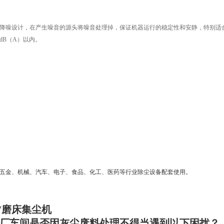
降噪设计，在产生噪音的源头将噪音处理掉，保证机器运行的稳定性和安静，特别适合
0dB（A）以内。
五金、机械、汽车、电子、食品、化工、医药等行业除尘设备配套使用。
KW磨床集尘机
厂车间是否因灰尘废料处理不得当遇到以下困扰？