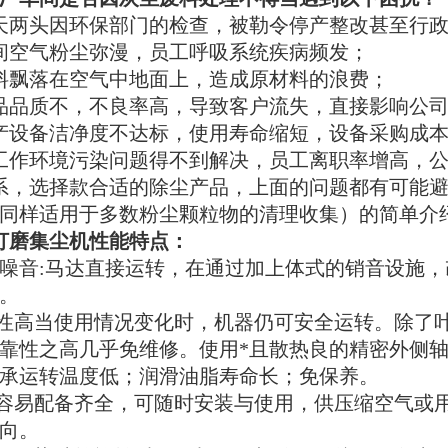
天两头因环保部门的检查，被勒令停产整改甚至行
间空气粉尘弥漫，员工呼吸系统疾病频发；
料飘落在空气中地面上，造成原材料的浪费；
品品质不，不良率高，导致客户流失，直接影响公
产设备洁净度不达标，使用寿命缩短，设备采购成
工作环境污染问题得不到解决，员工离职率增高，
，选择款合适的除尘产品，上面的问题都有可能避
同样适用于多数粉尘颗粒物的清理收集）的简单介
kw打磨集尘机性能特点：
,无噪音:马达直接运转，在通过加上体式的销音设施
。
靠性高当使用情况变化时，机器仍可安全运转。除了
靠性之高几乎免维修。使用*且散热良的精密外侧
承运转温度低；润滑油脂寿命长；免保养。
装容易配备齐全，可随时安装与使用，供压缩空气或
向。