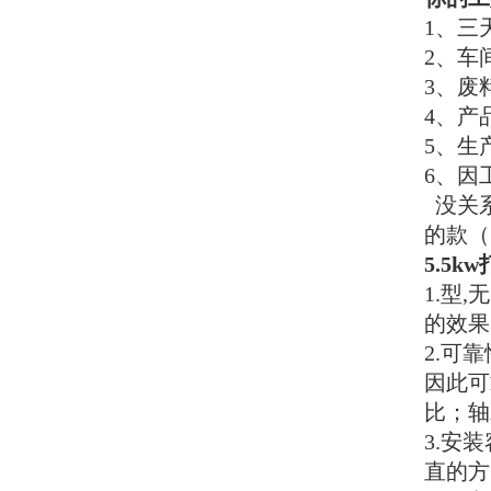
1、三
2、车
3、废
4、产
5、生
6、因
没关系
的款（
5.5
1.型
的效果
2.可
因此可
比；轴
3.安
直的方