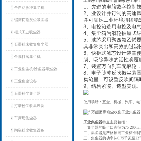
工业粉尘收集吸尘器 吸收粉尘集
1、先进的电脑数字控制
全自动脉冲集尘机
2、业设计并订制的高速
并可满足工业环境持续稳
锯床切割灰尘吸尘器
3、电控箱选用电控及电
柜式工业吸尘器
4、集尘箱为滑轮抽屉式
5、滤芯采用聚四氟乙烯覆
石墨粉末收集集尘器
具非常突出和高效的过滤性
6、快拆式滤芯设计装置
金属打磨集尘机
膜、吸除异味的活性炭覆
7、装置万向刹车无痕轮，
工业集尘机/除尘器/吸尘器
8、电子脉冲反吹振尘装
集箱里；可设置反吹间隔
工业集尘设备
9、结构紧凑、造型美观
石墨粉尘集尘器
使用场所：五金、机械、汽车、电
打磨粉尘收集设备
车床用集尘器
工业集尘器
特点主要包括：
、集尘器的吸尘口直径为75-200
陶瓷粉尘收集设备
二、集尘器是严格按照工业标准制
三、集尘器的功率从0.75千瓦至2