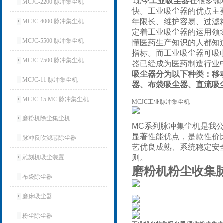
现今
工业吸尘器
在很多领
MCJC-2200 脉冲集尘机
快。工业吸尘器的优点主
年限长、维护容易、过滤
MCJC-4000 脉冲集尘机
定着工业吸尘器的运用领
MCJC-5500 脉冲集尘机
懂医药生产知识的人都知
指标。而工业吸尘器可吸
MCJC-7500 脉冲集尘机
器已经成为医药制造行业
吸尘器分为以下种类：
移
MCJC-11 脉冲集尘机
器、布袋吸尘器、直流吸
MCJC-15 MC 脉冲集尘机
MCJC工业脉冲集尘机
磨粉机除尘集尘机
MC
系列脉冲集尘机是我公
显著性能优点，是款性价
脉冲反吹滤芯除尘器
艺优良成熟、系统稳定安
则。
雕刻机吸尘装置
磨粉机粉尘收集
布袋除尘器
磨床吸尘器
粉尘除尘器