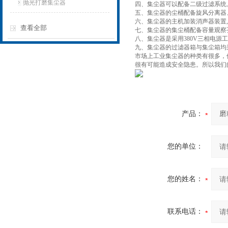
抛光打磨集尘器
四、集尘器可以配备二级过滤系统
五、集尘器的尘桶配备旋风分离器
六、集尘器的主机加装消声器装置,
查看全部
七、集尘器的集尘桶配备容量观察
八、集尘器是采用380V三相电源
九、集尘器的过滤器箱与集尘箱均
市场上工业集尘器的种类有很多，
很有可能造成安全隐患。所以我们
产品：
您的单位：
您的姓名：
联系电话：