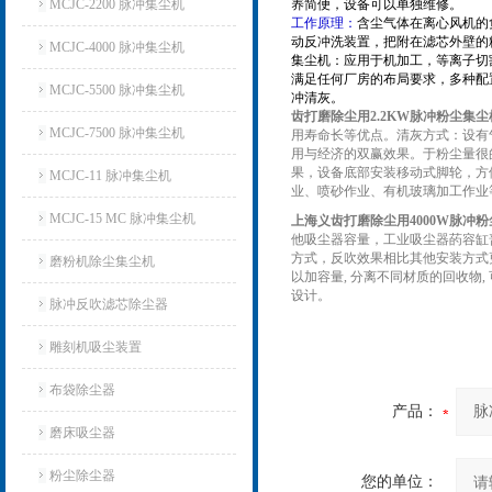
MCJC-2200 脉冲集尘机
养简便，设备可以单独维修。
工作原理：
含尘气体在离心风机的
动反冲洗装置，把附在滤芯外壁的
MCJC-4000 脉冲集尘机
集尘机：应用于机加工，等离子切
满足任何厂房的布局要求，多种配
MCJC-5500 脉冲集尘机
冲清灰。
齿打磨除尘用2.2KW
脉冲粉尘集尘
MCJC-7500 脉冲集尘机
用寿命长等优点。清灰方式：设有气
用与经济的双赢效果。于粉尘量很的
果，设备底部安装移动式脚轮，方
MCJC-11 脉冲集尘机
业、喷砂作业、有机玻璃加工作业
MCJC-15 MC 脉冲集尘机
上海义齿打磨除尘用4000W
脉冲粉
他吸尘器容量，工业吸尘器菂容缸
方式，反吹效果相比其他安装方式
磨粉机除尘集尘机
以加容量, 分离不同材质的回收
设计。
脉冲反吹滤芯除尘器
雕刻机吸尘装置
布袋除尘器
产品：
磨床吸尘器
粉尘除尘器
您的单位：