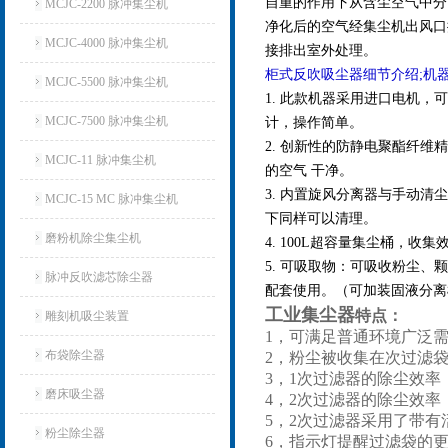
自重的作用下从含尘空气中分
MCJC-2200 脉冲集尘机
净化后的空气经集尘机出风口
MCJC-4000 脉冲集尘机
接排出室外处理。
柜式反吹吸尘器细节介绍;机
MCJC-5500 脉冲集尘机
1. 此款机器采用进口电机，
MCJC-7500 脉冲集尘机
计，操作简单。
2. 创新性的防静电聚酯纤维精致
MCJC-11 脉冲集尘机
的空气 干净。
3. 内置旋风分离器与手动
MCJC-15 MC 脉冲集尘机
下同样可以清理。
磨粉机除尘集尘机
4. 100L超容量集尘桶，
5. 可吸取物：可吸收粉尘
脉冲反吹滤芯除尘器
配套使用。（可加装固液分离
工业集尘器
特点：
雕刻机吸尘装置
1，可满足普通环境广泛
布袋除尘器
2，粉尘被收集在次过滤
3，1次过滤器的除尘效率：
磨床吸尘器
4，2次过滤器的除尘效率：
5，2次过滤器采用了带
粉尘除尘器
6，指示灯提醒过滤袋的