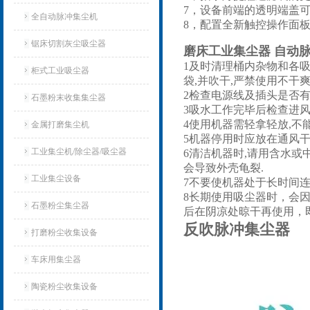
7，设备前端的透明端盖
全自动脉冲集尘机
8，配置全新触控操作面
锯床切割灰尘吸尘器
磨床工业集尘器 自动
1及时清理桶内杂物和各吸
柜式工业吸尘器
袋,并吹干,严禁使用不干
2检查电源线及插头是否有
石墨粉末收集集尘器
3吸水工作完毕后检查进风
4使用机器需轻拿轻放,不
金属打磨集尘机
5机器停用时应放在通风干
工业集尘机/除尘器/吸尘器
6清洁机器时,请用含水或
会导致外壳龟裂.
工业集尘设备
7不要使机器处于长时间连
8长期使用吸尘器时，会
石墨粉尘集尘器
后在阴凉处晾干再使用，
反吹脉冲集尘器
打磨粉尘收集设备
车床用集尘器
陶瓷粉尘收集设备