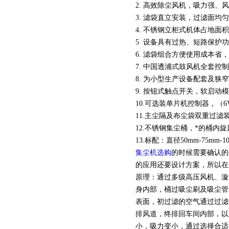
2. 高效除尘风机，吸力强、
3. 滤袋直立安装，过滤面
4. 不锈钢立柜式机体占地
5 设备具有过热、短路保护
6. 滤袋组合方便使用成本省
7. 中国透浦式鼓风机全套控
8. 为小型生产设备配套及
9. 按钮式触点开关，软启
10.可选装单片机控制器，（
11.主尘隔及布尘袋双重过滤装置
12.不锈钢集尘桶，*的桶内
13.标配：直径50mm-75mm
集尘机选购
的时候需要确认的
的应用还要设计方案，所以在
原理：通过多级高压风机、漩
身内部，桶过吸尘刷及吸尘管
表面，初过滤的空气通过过滤
排风道，终排回车间内部，以
小，吸力变小，通过选择合适