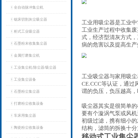
全自动脉冲集尘机
锯床切割灰尘吸尘器
工业用吸尘器是工业中
工业生产过程中收集废
柜式工业吸尘器
式，经济型清灰方式，
石墨粉末收集集尘器
病的危害以及提高生产
金属打磨集尘机
工业集尘机/除尘器/吸尘器
工业吸尘器与家用吸尘
工业集尘设备
CE.CCC等认证，
谓的负压，负压越高，
石墨粉尘集尘器
打磨粉尘收集设备
吸尘器其实是很简单的
要有个漩涡气泵或风机
车床用集尘器
初级过滤，携有细小的
结构，滤筒的拆换十分
陶瓷粉尘收集设备
移动式工业集尘器 