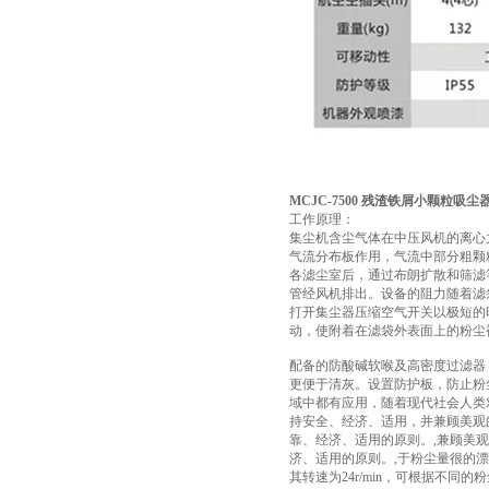
MCJC-7500 残渣铁屑小颗粒吸尘
工作原理：
集尘机含尘气体在中压风机的离心
气流分布板作用，气流中部分粗颗
各滤尘室后，通过布朗扩散和筛滤
管经风机排出。设备的阻力随着滤
打开集尘器压缩空气开关以极短的
动，使附着在滤袋外表面上的粉尘
配备的防酸碱软喉及高密度过滤器
更便于清灰。设置防护板，防止粉
域中都有应用，随着现代社会人类
持安全、经济、适用，并兼顾美观
靠、经济、适用的原则。,兼顾美
济、适用的原则。,于粉尘量很的
其转速为24r/min，可根据不