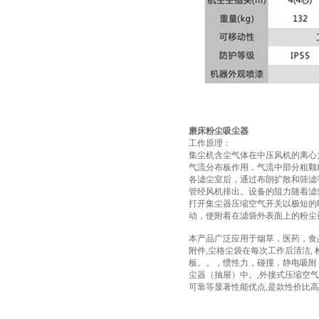
磨床粉尘吸尘器
工作原理：
集尘机含尘气体在中压风机的离心
气流分布板作用，气流中部分粗颗
各滤尘室后，通过布朗扩散和筛滤
管经风机排出。设备的阻力随着滤
打开集尘器压缩空气开关以极短的
动，使附着在滤袋外表面上的粉尘
本产品广泛应用于烟草，医药，食
附件,尘格尘袋在每次工作后清洁,
板。。，惯性力，碰撞，静电吸附
尘器（抽屉）中。,外接式压缩空
可靠等显著性能优点,是款性价比