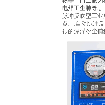
物等，而且做为
电焊工尘肺等.
脉冲反吹型工业
点。,自动脉冲
很的漂浮粉尘捕