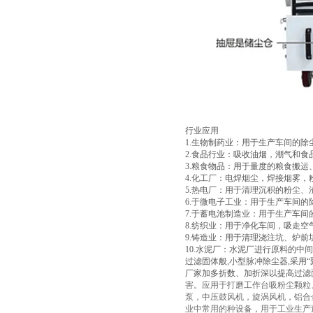
行业应用
1.生物制药业：用于生产车间的除
2.食品行业：吸收油烟，潮气和食
3.粮食物品：用于量度的粮食搬
4.化工厂：电焊烟尘，焊接烟雾
5.热电厂：用于清理沉积的粉尘
6.于微电子工业：用于生产车间
7.于蓄电池制造业：用于生产车间
8.纺织业：用于净化车间，吸走空
9.铸造业：用于清理浇注坑、炉
10.水泥厂：水泥厂进行原料的
过滤固体般,小型脉冲除尘器,采用
厂家加多折数、加折深以提高过滤
害。应用于打磨工作台吸粉尘颗粒
泵，中压鼓风机，旋涡风机，铝合
业中常用的种设备，用于工业生产