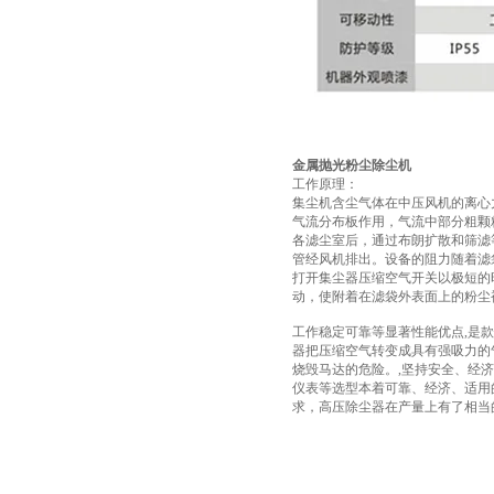
金属抛光粉尘除尘机
工作原理：
集尘机含尘气体在中压风机的离心
气流分布板作用，气流中部分粗颗
各滤尘室后，通过布朗扩散和筛滤
管经风机排出。设备的阻力随着滤
打开集尘器压缩空气开关以极短的
动，使附着在滤袋外表面上的粉尘
工作稳定可靠等显著性能优点,是
器把压缩空气转变成具有强吸力的
烧毁马达的危险。,坚持安全、经
仪表等选型本着可靠、经济、适用
求，高压除尘器在产量上有了相当