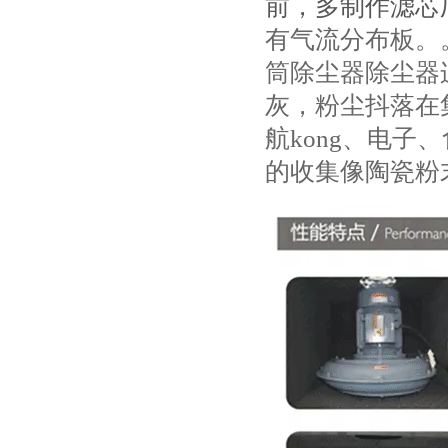
前，多制作滤芯
有气流分布板。
筒除尘器除尘器
灰，粉尘抖落在
航kong、电
的收集像陶瓷粉