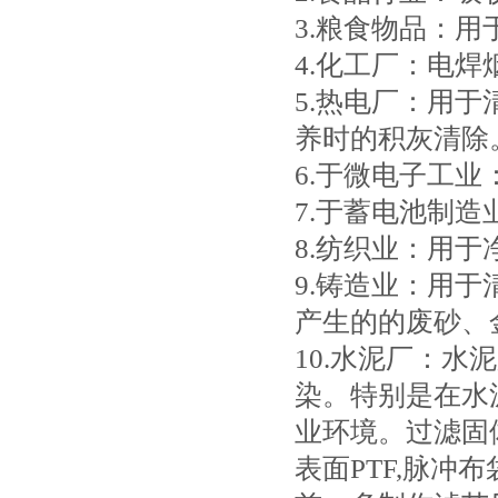
3.粮食物品：
4.化工厂：电
5.热电厂：用
养时的积灰清除
6.于微电子工
7.于蓄电池制
8.纺织业：用
9.铸造业：用
产生的的废砂、
10.水泥厂：
染。特别是在水
业环境。过滤固
表面PTF,脉冲