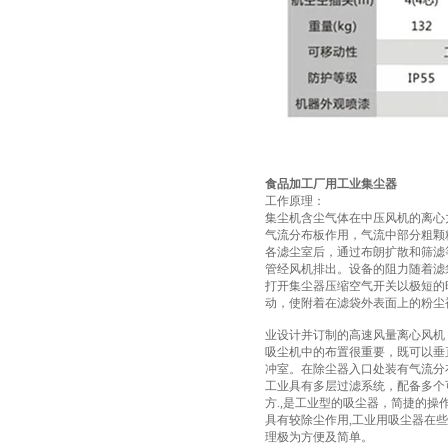
食品加工厂用工业集尘器
工作原理：
集尘机含尘气体在中压风机的离心
气流分布板作用，气流中部分粗颗
各滤尘室后，通过布朗扩散和筛滤
管经风机排出。设备的阻力随着滤
打开集尘器压缩空气开关以极短的
动，使附着在滤袋外表面上的粉尘
业设计并订制的高速风量离心风机
吸尘机中的布置很重要，既可以垂
冲室。在除尘器入口处装有气流分
工业具有多层过滤系统，配备多个
方.,是工业型的吸尘器，简捷的
具有较除尘作用,工业用吸尘器在些
理极为方便及简单。