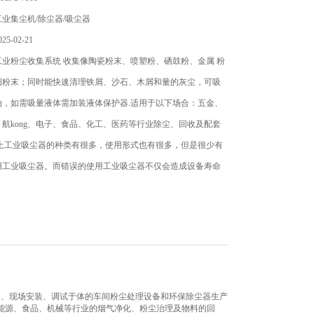
业集尘机/除尘器/吸尘器
5-02-21
业粉尘收集系统 收集像陶瓷粉末、喷塑粉、硒鼓粉、金属 粉
细粉末；同时能快速清理铁屑、沙石、木屑和量的灰尘，可吸
油，如需吸量液体需加装液体保护器.适用于以下场合：五金、
航kong、电子、食品、化工、医药等行业除尘、回收及配套
场上工业吸尘器的种类有很多，使用形式也有很多，但是很少有
用工业吸尘器。而错误的使用工业吸尘器不仅会造成设备寿命
造、现场安装、调试于体的车间粉尘处理设备和环保除尘器生产
能源、食品、机械等行业的烟气净化、粉尘治理及物料的回