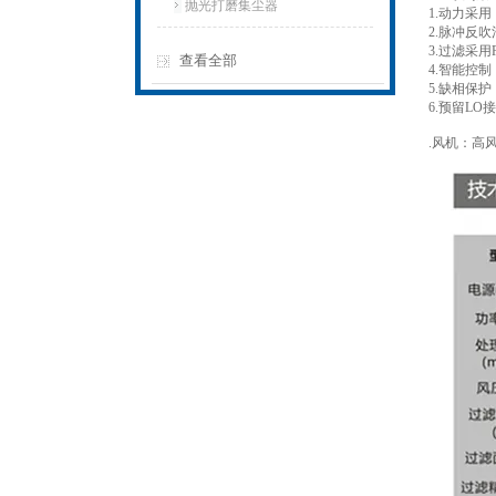
抛光打磨集尘器
1.动力采
2.脉冲反
3.过滤采
查看全部
4.智能控
5.缺相保
6.预留L
.风机：高