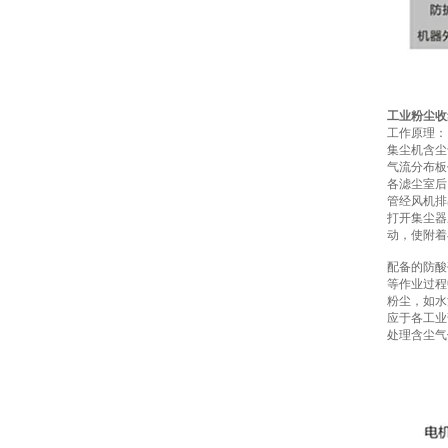
工业粉尘收
工作原理：
集尘机含尘
气流分布板
各滤尘室后
管经风机排
打开集尘器
动，使附着
配备的防酸
等作业过程
粉尘，如水
应于各工业
处理含尘气