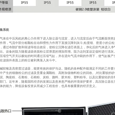
集系统
气体在中压风机的离心力作用下进入除尘器匀流室，进入匀流室后由于气流断面突然
作用，气流中部分粗颗粒在动和惯性力作用下直接沉降到灰斗;粒度细、密度小的尘粒
，通过布朗扩散和筛滤等组合效应，使粉尘沉降在滤芯表面上，净化后的气体进入净
出。设备的阻力随着滤袋表面粉尘层厚度的增加而增。阻力达到某设定值时进行清灰
压缩空气开关以极短的时间通过压缩气缸，并在逆向气流冲刷的作用下，使气缸板产
在滤袋外表面上的粉尘被剥离落入灰斗中。
碱软喉及高密度过滤器，能更有效的保护马达。随机的各种配件能满足不同的工作要
中产生的细微粉尘的过滤及贵重金属颗粒、高附加值物料粉尘的回收。,对比重较的
泥、陶瓷粉、石膏粉、石棉粉、炭粉、颜料、胶木粉、塑料粉等。以及比重较轻的非
部门。近年来，随着国民经济的发展以及愈来愈严格的环境保护要求，高压除尘器在
体的能力，降低设备投资从而减少工程造价，也具有极重要的经济意义。