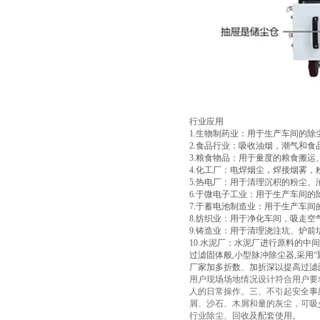
行业应用
1.生物制药业：用于生产车间的除
2.食品行业：吸收油烟，潮气和食
3.粮食物品：用于量度的粮食搬
4.化工厂：电焊烟尘，焊接烟雾
5.热电厂：用于清理沉积的粉尘
6.于微电子工业：用于生产车间
7.于蓄电池制造业：用于生产车间
8.纺织业：用于净化车间，吸走空
9.铸造业：用于清理浇注坑、炉
10.水泥厂：水泥厂进行原料的
过滤固体般,小型脉冲除尘器,采用
厂家加多折数、加折深以提高过滤
用户现场场地情况设计符合用户要
人的日常操作。三、不引起安全事
屑、沙石、木屑和量的灰尘，可吸
行业除尘、回收及配套使用。