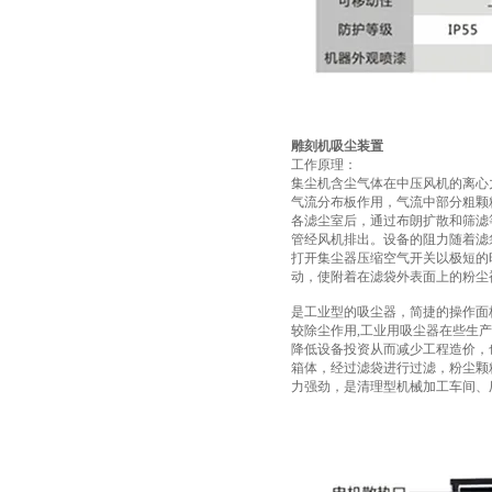
雕刻机吸尘装置
工作原理：
集尘机含尘气体在中压风机的离心
气流分布板作用，气流中部分粗颗
各滤尘室后，通过布朗扩散和筛滤
管经风机排出。设备的阻力随着滤
打开集尘器压缩空气开关以极短的
动，使附着在滤袋外表面上的粉尘
是工业型的吸尘器，简捷的操作面
较除尘作用,工业用吸尘器在些生
降低设备投资从而减少工程造价，
箱体，经过滤袋进行过滤，粉尘颗
力强劲，是清理型机械加工车间、