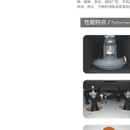
钢、炼铁、焦化、烧结厂区、车间
焊渣、粉尘、污物的清除及喷漆前