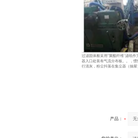
过滤固体般采用“聚酯纤维‘滤纸作
器入口处装有气流分布板。。，惯
行清灰，粉尘抖落在集尘器（抽屉
产品：