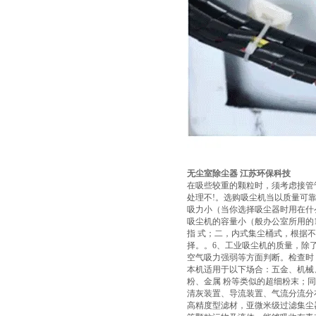
无尘室除尘器 江苏环保科技
在吸些较重的颗粒时，须考虑接管
处理不!。选购吸尘机当以质量可
吸力小（当你选择吸尘器时用在什
吸尘机的容量小（般办公室所用的1
指 式；二，内式集尘桶式，根据
择。。6、工业吸尘机的质量，除
空气吸力强弱等方面判断。检查时
本机适用于以下场合：五金、机械
粉、金属 粉等类似的超细粉末；
清灰装置、导流装置、气流分流分
高精度型滤材，亚微米级过滤集尘