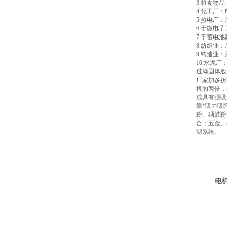
3.粮食物
4.化工厂
5.热电厂
6.于微电
7.于蓄电
8.纺织业
9.铸造业
10.水泥
过滤固体般
厂家加多折
机的两倍，
成具有强吸
靠*吸力吸
粉、硒鼓粉
合：五金、
滤系统。