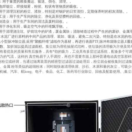
品：用于量度的粮食搬运、输送、倒仓、清理。。
：电焊烟尘，焊接烟雾，粉状、粒状有害物质的吸收。。
：用于清理沉积的粉尘、渣块，特别是对锅炉的日常清扫，定期保养时的积灰清除。。
子工业：用于生产车间的除尘、净化及剪切费料的回收。。
池制造业：用于生产车间的清洁及废料回收。。
：用于净化车间，吸走空气中的纤维飘浮物。。
：用于清理浇注坑、炉前坑中的炉渣，废金属块；清除铸造过程中产生的的废砂、金属
厂：水泥厂进行原料的中间产品的清理、装卸、吸送，避免二次污染。特别是在水泥的
,小型脉冲除尘器,采用“聚酯纤维‘滤纸作为基材，再进行表面PTF,脉冲布袋除尘器,
数、加折深以提高过滤面积。
集尘箱为滑轮抽屉式结构，使垃圾的清理极为方便及简
有着优良的质量和售后服务，具有*劲的吸力，工业具有多层过滤系统，配备多个可调
力的气流，这样的 真空枪易于人手调控，再也不需要市面上那种普通电动真空泵那样
附粉尘或碎屑，当通过隔离装置的精密型过滤器过滤处理后，粉尘就会被收集到过滤集
、金属 粉等类似的超细粉末；同时能快速清理铁屑、沙石、木屑和量的灰尘，可吸少
机械、汽车、航kong、电子、食品、化工、医药等行业除尘、回收及配套使用。,集尘器