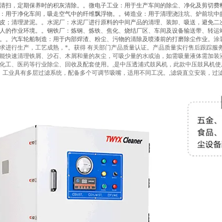
清扫，定期保养时的积灰清除。。微电子工业：用于生产车间的除尘、净化及剪切费
：用于净化车间，吸走空气中的纤维飘浮物。。铸造业：用于清理浇注坑、炉前坑中
皮；清理淤泥。。水泥厂：水泥厂进行原料的中间产品的清理、装卸、吸送，避免二
人的作业环境。。钢铁厂：炼钢、炼铁、焦化、烧结厂区、车间及设备输送带、转运
。。汽车轮船制造：用于内部焊渣、粉尘、污物的清除及喷漆前的打磨除尘作业。
涂
求进行生产，工艺成熟，*。获得 有关部门产品质量认证。产品质量实行售后跟踪服务
能快速清理铁屑、沙石、木屑和量的灰尘，可吸少量的水或油，如需吸量液体需加装液体
化工、医药等行业除尘、回收及配套使用。,是中压透浦式鼓风机，此款中压鼓风机
，工业具有多层过滤系统，配备多个可调节吸嘴，适用不同工况。,滤袋直立安装，过