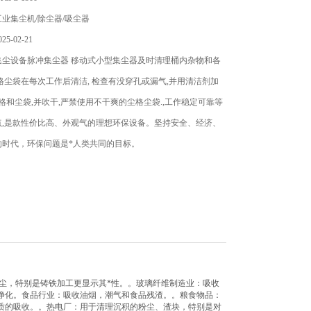
业集尘机/除尘器/吸尘器
5-02-21
集尘设备脉冲集尘器 移动式小型集尘器及时清理桶内杂物和各
格尘袋在每次工作后清洁, 检查有没穿孔或漏气,并用清洁剂加
格和尘袋,并吹干,严禁使用不干爽的尘格尘袋.,工作稳定可靠等
点,是款性价比高、外观气的理想环保设备。坚持安全、经济、
的时代，环保问题是*人类共同的目标。
尘，特别是铸铁加工更显示其*性。。玻璃纤维制造业：吸收
净化。食品行业：吸收油烟，潮气和食品残渣。。粮食物品：
质的吸收。。热电厂：用于清理沉积的粉尘、渣块，特别是对