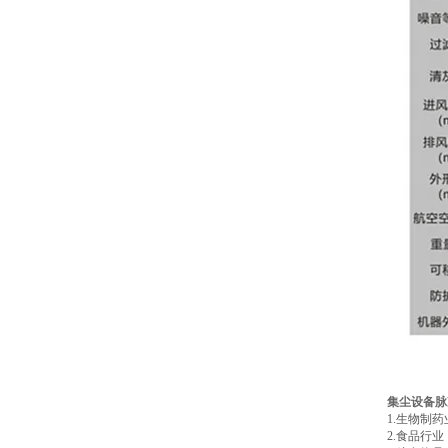
集尘设备脉
1.生物制
2.食品行