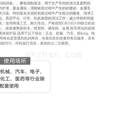
料的回收。。蓄电池制造业：用于生产车间的清洁及废料回
的炉渣，废金属块；清除铸造过程中产生的的废砂、金属毛
次污染。特别是在水泥的包装过程中产生粉尘的吸收、清净工
站、高层平台、行车、轧机表面的清洁工作；减少停机时间提
装：使用烤漆工艺，耐久性佳。严格按照GB11653-89除尘机组
。,收集像陶瓷粉末、喷塑粉、硒鼓粉、金属 粉等类似的超细
保护器.适用于以下场合：五金、机械、汽车、航kong、电
使用寿命是普通风机的两倍，有着优良的质量和售后服务，具有
滤面均匀，停机振打清灰，避免粉尘二次吸附。