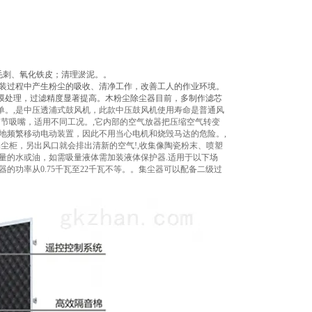
毛刺、氧化铁皮；清理淤泥。。
包装过程中产生粉尘的吸收、清净工作，改善工人的作业环境。
E覆膜处理，过滤精度显著提高。木粉尘除尘器目前，多制作滤芯
单。,是中压透浦式鼓风机，此款中压鼓风机使用寿命是普通风
节吸嘴，适用不同工况。,它内部的空气放器把压缩空气转变
地频繁移动电动装置，因此不用当心电机和烧毁马达的危险。,
尘柜，另出风口就会排出清新的空气!,收集像陶瓷粉末、喷塑
量的水或油，如需吸量液体需加装液体保护器.适用于以下场
的功率从0.75千瓦至22千瓦不等。。集尘器可以配备二级过