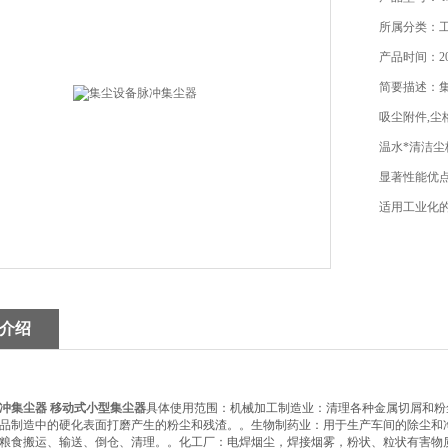
所属分类：工
产品时间：202
简要描述：
吸尘附件,尘
温水*清洁尘
显著性能优
适用工业化
介绍
冲集尘器
移动式小型集尘器
具体使用范围：机械加工制造业：清理各种金属切屑和粉
品制造中的硬化表面打磨产生的粉尘和残渣。。生物制药业：用于生产车间的除尘和
粮食搬运、输送、倒仓、清理。。化工厂：电焊烟尘，焊接烟雾，粉状、粒状有害物