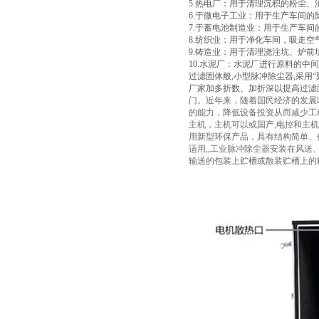
5.热电厂：用于清理沉积的粉尘
6.于微电子工业：用于生产车间
7.于蓄电池制造业：用于生产车间
8.纺织业：用于净化车间，吸走空
9.铸造业：用于清理浇注坑、炉
10.水泥厂：水泥厂进行原料的
过滤固体般,小型脉冲除尘器,采用
厂家加多折数、加折深以提高过滤
门。近年来，随着国民经济的发展
的能力，降低设备投资从而减少工
主机，主机可以或国产,电控和主机
用新型环保产品，具有结构简单、
适用,,工业脉冲除尘器安装在风
输送的包装上贮槽或散装贮槽上的