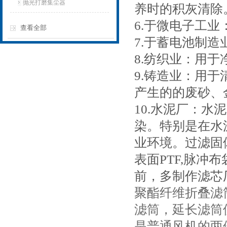
抛光打磨集尘器
养时的积灰清除
6.于微电子工
查看全部
7.于蓄电池制
8.纺织业：用
9.铸造业：用
产生的的废砂、
10.水泥厂：
染。特别是在水
业环境。过滤固
表面PTF,脉冲
前，多制作滤芯
聚酯纤维折叠滤
滤筒，延长滤筒
是普通风机的两