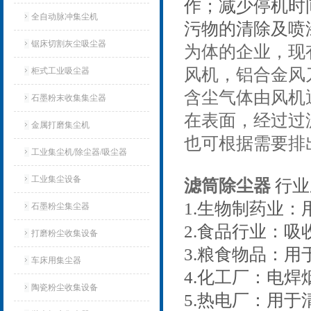
作；减少停机时
全自动脉冲集尘机
污物的清除及喷
锯床切割灰尘吸尘器
为体的企业，现
风机，铝合金风
柜式工业吸尘器
含尘气体由风机
石墨粉末收集集尘器
在表面，经过过
金属打磨集尘机
也可根据需要排
工业集尘机/除尘器/吸尘器
工业集尘设备
滤筒除尘器
行业
1.生物制药业
石墨粉尘集尘器
2.食品行业：
打磨粉尘收集设备
3.粮食物品：
车床用集尘器
4.化工厂：电
陶瓷粉尘收集设备
5.热电厂：用