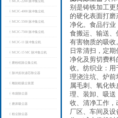
MCJC-2200 脉冲集尘机
别是铸铁加工更
MCJC-4000 脉冲集尘机
的硬化表面打磨
MCJC-5500 脉冲集尘机
净化。食品行业
食搬运、输送、
MCJC-7500 脉冲集尘机
有害物质的吸收
MCJC-11 脉冲集尘机
日常清扫，定期
MCJC-15 MC 脉冲集尘机
净化及剪切费料
磨粉机除尘集尘机
收。纺织业：用
脉冲反吹滤芯除尘器
理浇注坑、炉前
雕刻机吸尘装置
属毛刺、氧化铁
理、装卸、吸送
布袋除尘器
收、清净工作，
磨床吸尘器
厂区、车间及设
粉尘除尘器