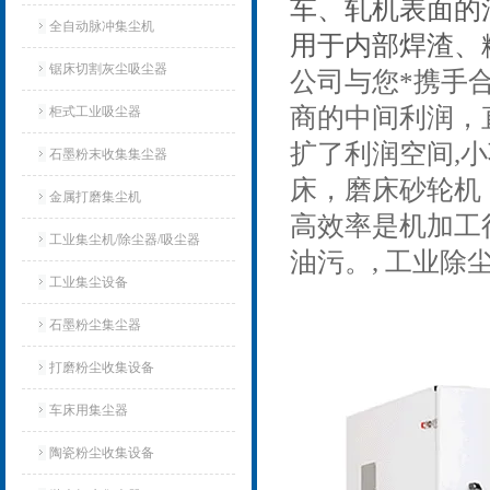
车、轧机表面的
全自动脉冲集尘机
用于内部焊渣、
锯床切割灰尘吸尘器
公司与您*携手
商的中间利润，
柜式工业吸尘器
扩了利润空间,
石墨粉末收集集尘器
床，磨床砂轮机
金属打磨集尘机
高效率是机加工
工业集尘机/除尘器/吸尘器
油污。, 工业
工业集尘设备
石墨粉尘集尘器
打磨粉尘收集设备
车床用集尘器
陶瓷粉尘收集设备