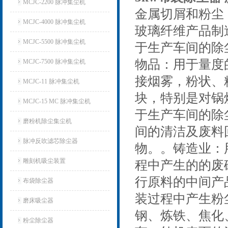
MCJC-2200 脉冲集尘机
金属切屑和粉尘
MCJC-4000 脉冲集尘机
玻璃纤维产品制
MCJC-5500 脉冲集尘机
于生产车间的除
物品：用于量度
MCJC-7500 脉冲集尘机
接烟雾，粉状、
MCJC-11 脉冲集尘机
块，特别是对锅
MCJC-15 MC 脉冲集尘机
于生产车间的除
磨粉机除尘集尘机
间的清洁及废料
脉冲反吹滤芯除尘器
物。。铸造业：
雕刻机吸尘装置
程中产生的的废
行原料的中间产
布袋除尘器
装过程中产生粉
磨床吸尘器
钢、炼铁、焦化
粉尘除尘器