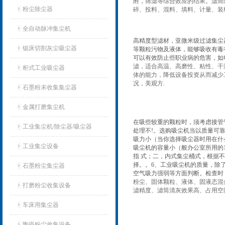
附，筛滤等综合效应的结果。滤筒
粉尘除尘器
碎、投料、混料、填料、计量、装
全自动脉冲集尘机
高精度型滤材，亚微米级过滤集尘
锯床切割灰尘吸尘器
等颗粒污物及液体，能够吸收有毒
可以有效防止些职业病的危害，如电
滤，适合高温、高磨性、粘性、干
柜式工业吸尘器
体的能力，降低设备投资从而减少
况，美观方.
石墨粉末收集集尘器
金属打磨集尘机
在吸些较重的颗粒时，须考虑接管
工业集尘机/除尘器/吸尘器
处理不!。选购吸尘机当以质量可
吸力小（当你选择吸尘器时用在什
工业集尘设备
吸尘机的容量小（般办公室所用的1
指 式；二，内式集尘桶式，根据
择。。6、工业吸尘机的质量，除
石墨粉尘集尘器
空气吸力强弱等方面判断。检查时
粉尘、固体颗粒、液体、固液态混
打磨粉尘收集设备
滤精度、滤筒清灰效果高、占用空
车床用集尘器
陶瓷粉尘收集设备