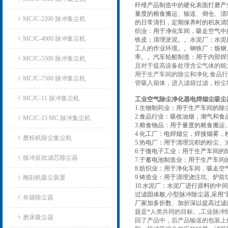
纤维产品制造中的硬化表面打磨产
量度的粮食搬运、输送、倒仓、清
MCJC-2200 脉冲集尘机
的日常清扫，定期保养时的积灰清
织业：用于净化车间，吸走空气中
MCJC-4000 脉冲集尘机
铁皮；清理淤泥。。水泥厂：水泥
工人的作业环境。。钢铁厂：炼钢
率。。汽车轮船制造：用于内部焊
MCJC-5500 脉冲集尘机
且对于提高设备处理含尘气体的能
用于生产车间的除尘和净化.食品
MCJC-7500 脉冲集尘机
管吸入箱体，进入滤袋过滤，粉尘
MCJC-11 脉冲集尘机
工业空气除尘净化器电焊烟尘吸尘
1.生物制药业：用于生产车间的除
2.食品行业：吸收油烟，潮气和食
MCJC-15 MC 脉冲集尘机
3.粮食物品：用于量度的粮食搬
4.化工厂：电焊烟尘，焊接烟雾
磨粉机除尘集尘机
5.热电厂：用于清理沉积的粉尘
6.于微电子工业：用于生产车间
脉冲反吹滤芯除尘器
7.于蓄电池制造业：用于生产车间
8.纺织业：用于净化车间，吸走空
9.铸造业：用于清理浇注坑、炉
雕刻机吸尘装置
10.水泥厂：水泥厂进行原料的
过滤固体般,小型脉冲除尘器,采用
布袋除尘器
厂家加多折数、加折深以提高过滤
题是*人类共同的目标。,工业脉
磨床吸尘器
回了产品中，后产品输送的包装上