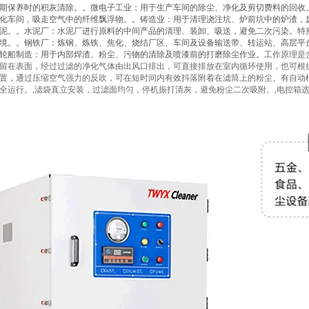
期保养时的积灰清除。。微电子工业：用于生产车间的除尘、净化及剪切费料的回收
化车间，吸走空气中的纤维飘浮物。。铸造业：用于清理浇注坑、炉前坑中的炉渣，
泥。。水泥厂：水泥厂进行原料的中间产品的清理、装卸、吸送，避免二次污染。特
境。。钢铁厂：炼钢、炼铁、焦化、烧结厂区、车间及设备输送带、转运站、高层平
轮船制造：用于内部焊渣、粉尘、污物的清除及喷漆前的打磨除尘作业。
工作原理是
留在表面，经过过滤的净化气体由出风口排出，可直接排放在室内循环使用，也可根
置，通过压缩空气强力的反吹，可在短时间内有效抖落附着在滤筒上的粉尘。有自动
全运行。,滤袋直立安装，过滤面均匀，停机振打清灰，避免粉尘二次吸附。,电控箱