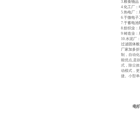
3.粮食物
4.化工厂
5.热电厂
6.于微电
7.于蓄电
8.纺织业
9.铸造业
10.水泥
过滤固体般
厂家加多折
制，自动化
能优点,是
式，除尘效
动模式，更
捷。小型单