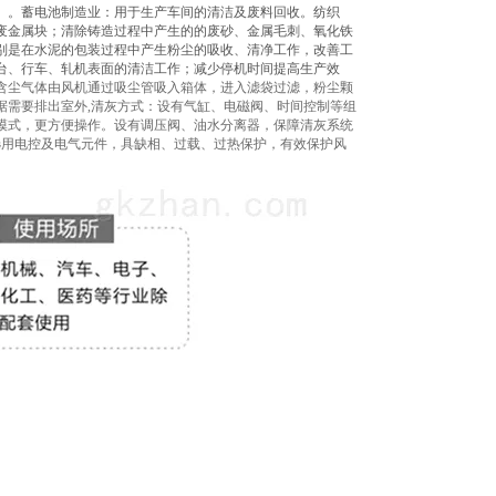
。。蓄电池制造业：用于生产车间的清洁及废料回收。纺织
废金属块；清除铸造过程中产生的的废砂、金属毛刺、氧化铁
别是在水泥的包装过程中产生粉尘的吸收、清净工作，改善工
台、行车、轧机表面的清洁工作；减少停机时间提高生产效
含尘气体由风机通过吸尘管吸入箱体，进入滤袋过滤，粉尘颗
据需要排出室外,清灰方式：设有气缸、电磁阀、时间控制等组
模式，更方便操作。设有调压阀、油水分离器，保障清灰系统
选用电控及电气元件，具缺相、过载、过热保护，有效保护风