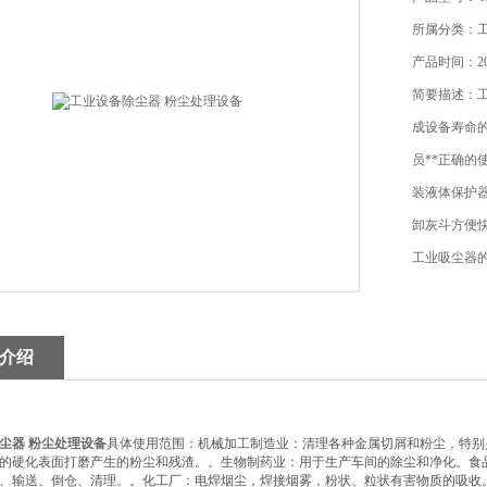
所属分类：工
产品时间：202
简要描述：
成设备寿命
员**正确
装液体保护
卸灰斗方便
工业吸尘器
介绍
尘器 粉尘处理设备
具体使用范围：机械加工制造业：清理各种金属切屑和粉尘，特别
的硬化表面打磨产生的粉尘和残渣。。生物制药业：用于生产车间的除尘和净化。食
、输送、倒仓、清理。。化工厂：电焊烟尘，焊接烟雾，粉状、粒状有害物质的吸收