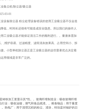
业集尘机/除尘器/吸尘器
5-03-01
工业设备除尘器 粉尘处理设备错误的使用工业吸尘器不仅会造
的降低，时间长还很有可能造成安全隐患。所以我们的操作人
的使用工业吸尘器才能保证清洁工作的顺利进行。。量液体需加
器。,维护容易、过滤精度、滤筒清灰效果高、占用空间小、拆
快捷。小型单机除尘器正是工业吸尘器的这些显著优点决定着
的运用领域是非常广泛的。
是铸铁加工更显示其*性。。玻璃纤维制造业：吸收玻璃纤维
品行业：吸收油烟，潮气和食品残渣。。粮食物品：用于量度
。。热电厂：用于清理沉积的粉尘、渣块，特别是对锅炉的日