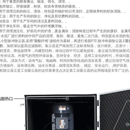
品：用于量度的粮食搬运、输送、倒仓、清理。。
：电焊烟尘，焊接烟雾，粉状、粒状有害物质的吸收。。
：用于清理沉积的粉尘、渣块，特别是对锅炉的日常清扫，定期保养时的积灰清除。。
子工业：用于生产车间的除尘、净化及剪切费料的回收。。
池制造业：用于生产车间的清洁及废料回收。。
：用于净化车间，吸走空气中的纤维飘浮物。。
：用于清理浇注坑、炉前坑中的炉渣，废金属块；清除铸造过程中产生的的废砂、金属
厂：水泥厂进行原料的中间产品的清理、装卸、吸送，避免二次污染。特别是在水泥的
,小型脉冲除尘器,采用“聚酯纤维‘滤纸作为基材，再进行表面PTF,脉冲布袋除尘器,
数、加折深以提高过滤面积。
集尘器是严格按照工业标准制造，设计精良。,压差计
程度高，降低故障率，内藏型结构，移动过程中可以避免损坏。,集尘箱为滑轮抽屉式
款性价比高、外观气的理想环保设备。坚持安全、经济、适用工业化的时代，环保问题是
率高。,清灰方式：设有气缸、电磁阀、时间控制等组成的清灰装置，通过压缩空气
方便操作。设有调压阀、油水分离器，保障清灰系统 、稳定、安全运行。,维护容易
机除尘器正是工业吸尘器的这些显著优点决定着工业吸尘器的运用领域是非常广泛的